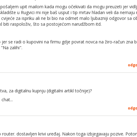
e pošaljem upit mailom kada mogu očekivati da mogu preuzeti jer vidlji
dište u Rugvici mi nije baš usput i tip mrtav hladan veli da nemaju n
cvijeće za ispriku ali ne bi bio na odmet malo ljubazniji odgovor sa 
tikl biti raspoloživ, što sa postojećom narudžbom itd.
er se radi o kupovini na firmu gdje povrat novca na žiro-račun zna biti
 "Na zalihi".
odg
a, za digitalnu kupnju (digitalni artikl točnije)?
chat...
odg
io router. dostavljen krivi uređaj. Nakon toga izbjegavaju pozive. Po