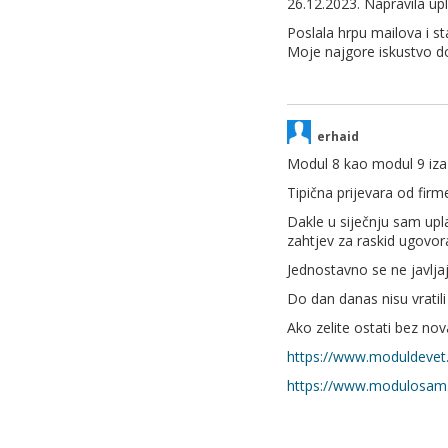
26.12.2023. Napravila up
Poslala hrpu mailova i st
Moje najgore iskustvo do
erhaid
Modul 8 kao modul 9 iza n
Tipična prijevara od firm
Dakle u siječnju sam upl
zahtjev za raskid ugovo
Jednostavno se ne javljaj
Do dan danas nisu vratili
Ako zelite ostati bez no
https://www.moduldevet.
https://www.modulosam