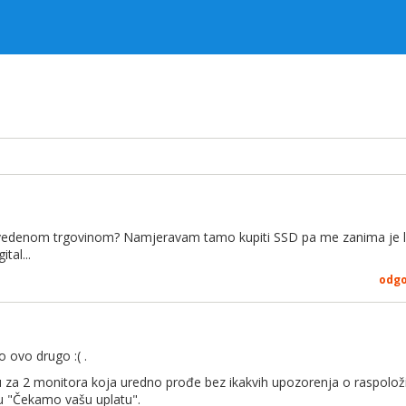
navedenom trgovinom? Namjeravam tamo kupiti SSD pa me zanima je li
tal...
odg
o ovo drugo :( .
za 2 monitora koja uredno prođe bez ikakvih upozorenja o raspoloživ
usu "Čekamo vašu uplatu".