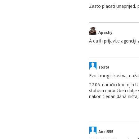
Zasto placati unaprijed,
Apachy
A da ih prijavite agenciji
sosta
Evo i mog iskustva, nažal
27.06. naručio kod njih 
statusu narudžbe i dalje
nakon tjedan dana ništa,
Anci555