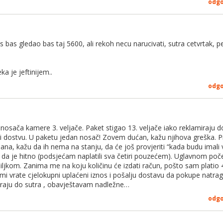
odg
 bas gledao bas taj 5600, ali rekoh necu narucivati, sutra cetvrtak, p
a je jeftinijem..
odg
nosača kamere 3. veljače. Paket stigao 13. veljače iako reklamiraju d
 i dostvu. U paketu jedan nosač! Zovem dućan, kažu njihova greška. 
dana, kažu da ih nema na stanju, da će još provjeriti “kada budu imali 
ili da je hitno (podsjećam naplatili sva četiri pouzećem). Uglavnom počel
ljkom. Zanima me na koju količinu će izdati račun, pošto sam platio 
i vrate cjelokupni uplaćeni iznos i pošalju dostavu da pokupe natrag
iraju do sutra , obavještavam nadležne…
odg