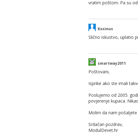
vratim poštom. Pa su odb
Kosinus
Slično iskustvo, uplatio p
smartway2011
Poštovani,
Isprike ako ste imali tak
Poslujemo od 2005. godin
povjerenje kupaca. Nikad
Molim da nam pošaljete 
Srdačan pozdrav,
ModulDevet.hr