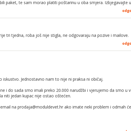
ili paket, te sam morao platiti poštarinu u oba smjera. Izbjegavajte 
odg
rije tri tjedna, roba još nije stigla, ne odgovaraju na pozive i mailove.
odg
vo iskustvo. Jednostavno nam to nije ni praksa ni običaj.
e i do sada smo imali preko 20.000 narudžbi i vjerujemo da smo u vel
a niti jedan kupac nije ostao oštećen.
email na prodaja@moduldevet.hr ako imate neki problem i odmah ćemo