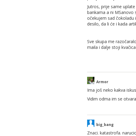
Jutros, prije same uplat
bankama a ni MSanovo skla
očekujem sad čokoladu i 
desilo, da li će i kada ar
Sve skupa me razočaralo j
maila i dalje stoji kvačica
Armor
Ima još neko kakva iskustv
Vidim odma im se otvara 
big_bang
Znaci. katastrofa. naruc