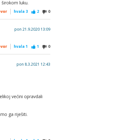
u širokom luku.
ovor
hvala
3
2
0
pon 21.9.2020 13:09
ovor
hvala
1
1
0
pon 8.3.2021 12:43
ikoj većini opravdali
 ga riješiti.