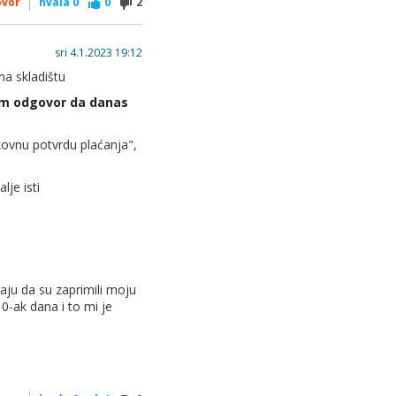
ovor
hvala
0
0
2
sri 4.1.2023 19:12
na skladištu
m odgovor da danas
vnu potvrdu plaćanja",
je isti
aju da su zaprimili moju
0-ak dana i to mi je