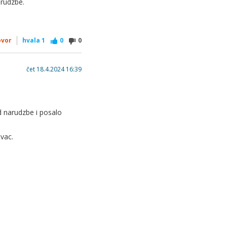
arudzbe.
ovor
hvala
1
0
0
čet 18.4.2024 16:39
d narudzbe i posalo
ovac.