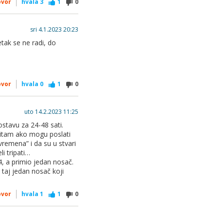
ovor
hvala
3
1
0
sri 4.1.2023 20:23
etak se ne radi, do
ovor
hvala
0
1
0
uto 14.2.2023 11:25
ostavu za 24-48 sati.
Pitam ako mogu poslati
vremena” i da su u stvari
i tripati…
4, a primio jedan nosač.
 taj jedan nosač koji
ovor
hvala
1
1
0