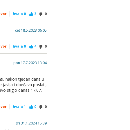
ovor
hvala
0
3
0
čet 18.5.2023 06:05
ovor
hvala
0
4
0
pon 17.7.2023 13:04
ati, nakon tjedan dana u
javlja i obećava poslati,
evo stiglo danas 17.07.
ovor
hvala
1
0
0
sri 31.1.2024 15:39