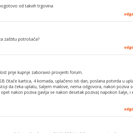
 pogotovo od takvih trgovina
odg
 za zaštitu potrošača?
odg
ost prije kupnje zaboravio provjeriti forum.
USB čitače kartica, 4 komada, uplačeno isti dan, poslana potvrda u upl
 stoji da čeka uplatu, šaljem mailove, nema odgovora, nakon poziva se 
 opet nakon poziva (javlja se nakon desetak poziva) napokon šalje, i 
odg