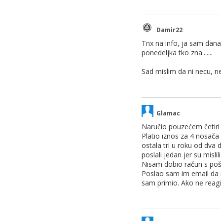
Damir22
Tnx na info, ja sam danas
ponedeljka tko zna.......
Sad mislim da ni necu, nek
Glamac
Naručio pouzećem četiri 
Platio iznos za 4 nosača
ostala tri u roku od dva 
poslali jedan jer su misl
Nisam dobio račun s poši
Poslao sam im email da m
sam primio. Ako ne reag