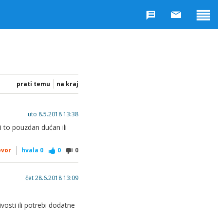
prati temu
na kraj
uto 8.5.2018 13:38
 to pouzdan dućan ili
ovor
hvala
0
0
0
čet 28.6.2018 13:09
osti ili potrebi dodatne