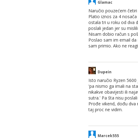
Glamac
Naručio pouzećem četiri 
Platio iznos za 4 nosača
ostala tri u roku od dva 
poslali jedan jer su misl
Nisam dobio račun s poši
Poslao sam im email da m
sam primio. Ako ne reag
Dupein
Isto naručio Ryzen 5600 
'pa nismo ga imali na stan
nikakve obavijesti ili na
sutra.' Pa šta nisu poslal
Prođe vikend, dođu dva ra
taj proc ne vidim.
Marcek555