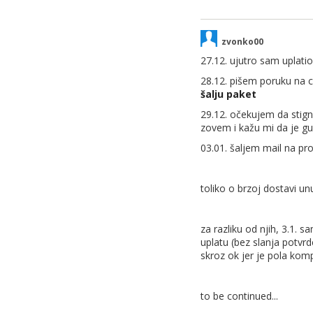
zvonko00
27.12. ujutro sam uplatio
28.12. pišem poruku na ch
šalju paket
29.12. očekujem da stign
zovem i kažu mi da je gu
03.01. šaljem mail na pr
toliko o brzoj dostavi u
za razliku od njih, 3.1.
uplatu (bez slanja potvrd
skroz ok jer je pola komp
to be continued...