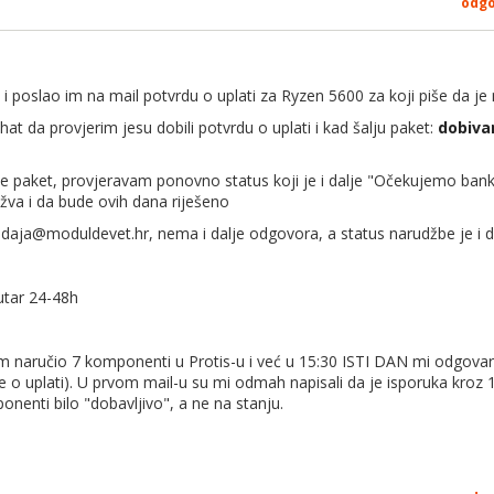
odg
 i poslao im na mail potvrdu o uplati za Ryzen 5600 za koji piše da je 
at da provjerim jesu dobili potvrdu o uplati i kad šalju paket:
dobiva
e paket, provjeravam ponovno status koji je i dalje "
Očekujemo banko
žva i da bude ovih dana riješeno
odaja@moduldevet.hr, nema i dalje odgovora, a status narudžbe je i dal
nutar 24-48h
 sam naručio 7 komponenti u Protis-u i već u 15:30 ISTI DAN mi odgovar
e o uplati). U prvom mail-u su mi odmah napisali da je isporuka kroz 1
onenti bilo "dobavljivo", a ne na stanju.