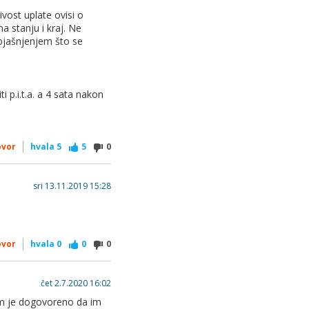
vost uplate ovisi o
a stanju i kraj. Ne
objašnjenjem što se
 p.i.t.a. a 4 sata nakon
ovor
hvala
5
5
0
sri 13.11.2019 15:28
ovor
hvala
0
0
0
čet 2.7.2020 16:02
tom je dogovoreno da im