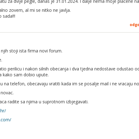
latu za dvije pegle, danas je 31.01.2024. I dalje nema moje placene n
alno zovem, al mi se nitko ne javlja.
 sada!!!
odg
jih stoji ista firma novi forum.
e.
atio perilicu i nakon silnih obecanja i dva tjedna nedostave odustao o
ra kako sam dobio upute.
u na telefon, obecavaju vratiti kada im se posalje mail i ne vracaju n
 novac.
vaca radite sa njima u suprotnom izbjegavati.
hr/
.com/