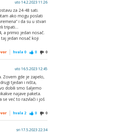
uto 14.2.2023 11:26
ostavu za 24-48 sati.
Pitam ako mogu poslati
vremena” i da su u stvari
i tripati…
4, a primio jedan nosač.
 taj jedan nosač koji
ovor
hvala
0
0
0
uto 16.5.2023 12:45
ta. Zovem gde je zapelo,
drugi tjedan i ništa,
evo dobili smo šaljemo
 nikakve najave paketa.
se već to razvlači i još
ovor
hvala
2
0
0
sri 17.5.2023 22:34