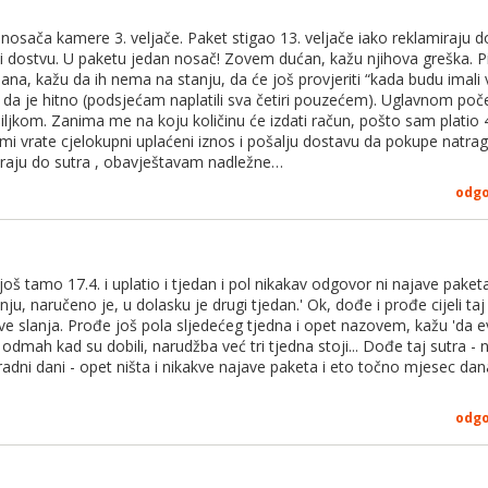
nosača kamere 3. veljače. Paket stigao 13. veljače iako reklamiraju d
 i dostvu. U paketu jedan nosač! Zovem dućan, kažu njihova greška. 
dana, kažu da ih nema na stanju, da će još provjeriti “kada budu imali 
ili da je hitno (podsjećam naplatili sva četiri pouzećem). Uglavnom počel
ljkom. Zanima me na koju količinu će izdati račun, pošto sam platio 
i vrate cjelokupni uplaćeni iznos i pošalju dostavu da pokupe natrag
iraju do sutra , obavještavam nadležne…
odg
još tamo 17.4. i uplatio i tjedan i pol nikakav odgovor ni najave pake
ju, naručeno je, u dolasku je drugi tjedan.' Ok, dođe i prođe cijeli taj 
jave slanja. Prođe još pola sljedećeg tjedna i opet nazovem, kažu 'da 
i odmah kad su dobili, narudžba već tri tjedna stoji... Dođe taj sutra -
dni dani - opet ništa i nikakve najave paketa i eto točno mjesec dana 
odg