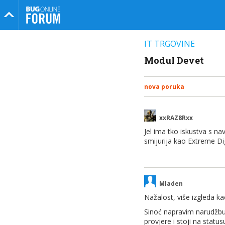
Bug Online Forum
IT TRGOVINE
Modul Devet
nova poruka
xxRAZ8Rxx
Jel ima tko iskustva s 
smijurija kao Extreme Digi
Mladen
Nažalost, više izgleda ka
Sinoć napravim narudžbu 
provjere i stoji na stat