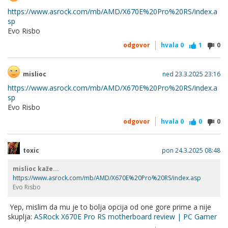
https://www.asrock.com/mb/AMD/X670E%20Pro%20RS/index.a
sp
Evo Risbo
odgovor
hvala
0
1
0
mislioc
ned 23.3.2025 23:16
https://www.asrock.com/mb/AMD/X670E%20Pro%20RS/index.a
sp
Evo Risbo
odgovor
hvala
0
0
0
toxic
pon 24.3.2025 08:48
mislioc kaže...
https://www.asrock.com/mb/AMD/X670E%20Pro%20RS/index.asp
Evo Risbo
Yep, mislim da mu je to bolja opcija od one gore prime a nije
skuplja:
ASRock X670E Pro RS motherboard review | PC Gamer