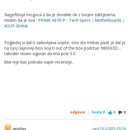
Najjeftinija moguca a da je donekle ok s tvojim zahtjevima
mislim da je ova :
PRIME X670-P - Tech Specs｜Motherboards｜
ASUS Global
Pogledaj si dal ti zadovljava uvjete, ono sto trebas pazit je dal je
na njoj najnoviji bios koji ti out of the box podržao 9800X3D....
takoder nisam siguran da ima pcie 5.0
btw nije bas pobrala super recenzije...
odgovor
hvala
0
0
0
mislioc
ned 23.3.2025 23:16