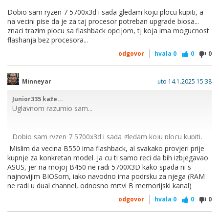
Dobio sam ryzen 7 5700x3d i sada gledam koju plocu kupiti, a
na vecini pise da je za taj procesor potreban upgrade biosa...
znaci trazim plocu sa flashback opcijom, tj koja ima mogucnost
flashanja bez procesora...
odgovor
hvala
0
0
0
Minneyar
uto 14.1.2025 15:38
Junior335 kaže...
Uglavnom razumio sam...
Dobio sam ryzen 7 5700x3d i sada gledam koju plocu kupiti,
a na vecini pise da je za taj procesor potreban upgrade
Mislim da vecina B550 ima flashback, al svakako provjeri prije
biosa... znaci trazim plocu sa flashback opcijom, tj koja ima
kupnje za konkretan model. Ja cu ti samo reci da bih izbjegavao
mogucnost flashanja bez procesora...
ASUS, jer na mojoj B450 ne radi 5700X3D kako spada ni s
najnovijim BIOSom, iako navodno ima podrsku za njega (RAM
ne radi u dual channel, odnosno mrtvi B memorijski kanal)
odgovor
hvala
0
0
0