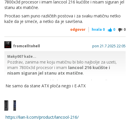
7800x3d procesor i imam lancool 216 kućište i nisam siguran jel
stanu atx matične.
Procitao sam puno različitih postova i za svaku matičnu netko
kaže da je smeće, a netko da je savršena.
odgovor
hvala
0
0
0
fromcelltohell
pon 21.7.2025 22:05
Maky007 kaže...
Pozdrav, zanima me koju matičnu bi bilo najbolje za uzeti,
imam 7800x3d procesor i imam
lancool 216 kućište i
nisam siguran jel stanu atx matične
.
Procitao sam puno različitih postova i za svaku matičnu
Ne samo da stane ATX ploča nego i E-ATX
netko kaže da je smeće, a netko da je savršena.
https://lian-li.com/product/lancool-216/