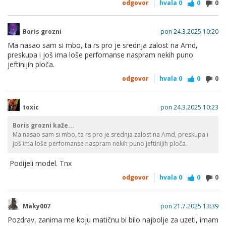
odgovor
hvala
0
0
0
Boris grozni
pon 24.3.2025 10:20
Ma nasao sam si mbo, ta rs pro je srednja zalost na Amd,
preskupa i još ima loše perfomanse naspram nekih puno
jeftinijih ploča.
odgovor
hvala
0
0
0
toxic
pon 24.3.2025 10:23
Boris grozni kaže...
Ma nasao sam si mbo, ta rs pro je srednja zalost na Amd, preskupa i
još ima loše perfomanse naspram nekih puno jeftinijih ploča.
Podijeli model. Tnx
odgovor
hvala
0
0
0
Maky007
pon 21.7.2025 13:39
Pozdrav, zanima me koju matičnu bi bilo najbolje za uzeti, imam