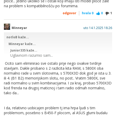
ploče... Jedino ukoliko se i ostali koji imaju isti model ploče žale
upgrade biosa... znaci trazim plocu sa flashback opcijom, tj
na problem s kompatibilnošću po forumima.
koja ima mogucnost flashanja bez procesora...
odgovor
hvala
0
0
1
Mislim da vecina B550 ima flashback, al svakako provjeri
prije kupnje za konkretan model. Ja cu ti samo reci da bih
izbjegavao ASUS, jer na mojoj B450 ne radi 5700X3D kako
Minneyar
uto 14.1.2025 18:26
spada ni s najnovijim BIOSom, iako navodno ima podrsku za
njega (RAM ne radi u dual channel, odnosno mrtvi B
notloB kaže...
memorijski kanal)
Minneyar kaže...
Junior335 kaže...
Uglavnom razumio sam...
Ocito sam eliminirao sve ostalo prije nego ovakve tvrdnje
stavljam. Dakle probano s 2 razlicita kita RAM, s 5800X oba
Dobio sam ryzen 7 5700x3d i sada gledam koju plocu
normalno rade u svim slotovima, s 5700X3D dok god je ista u 3.
kupiti, a na vecini pise da je za taj procesor potreban
ili 4. (B1 B2) memorijskom slotu, no post.. Vratim 5800X, sve
upgrade biosa... znaci trazim plocu sa flashback opcijom,
radi normalno u svim kombinacijama. I za kraj, probao 5700X3D
tj koja ima mogucnost flashanja bez procesora...
kod frenda na drugoj maticnoj i tam radio odmah normalno,
tako da...
Mislim da vecina B550 ima flashback, al svakako provjeri
prije kupnje za konkretan model. Ja cu ti samo reci da bih
izbjegavao ASUS, jer na mojoj B450 ne radi 5700X3D kako
I da, relativno uobicajen problem tj ima hrpa ljudi s tim
spada ni s najnovijim BIOSom, iako navodno ima podrsku
problemom, posebno s B450-F plocom, al ASUS glumi budalu
za njega (RAM ne radi u dual channel, odnosno mrtvi B