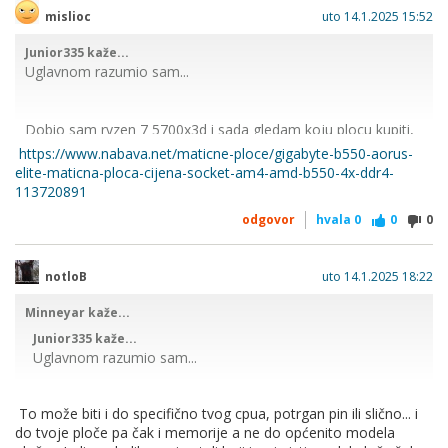
mislioc
uto 14.1.2025 15:52
Junior335 kaže...
Uglavnom razumio sam...
Dobio sam ryzen 7 5700x3d i sada gledam koju plocu kupiti,
a na vecini pise da je za taj procesor potreban upgrade
https://www.nabava.net/maticne-ploce/gigabyte-b550-aorus-
biosa... znaci trazim plocu sa flashback opcijom, tj koja ima
elite-maticna-ploca-cijena-socket-am4-amd-b550-4x-ddr4-
mogucnost flashanja bez procesora...
113720891
odgovor
hvala
0
0
0
notloB
uto 14.1.2025 18:22
Minneyar kaže...
Junior335 kaže...
Uglavnom razumio sam...
To može biti i do specifično tvog cpua, potrgan pin ili slično... i
Dobio sam ryzen 7 5700x3d i sada gledam koju plocu
do tvoje ploče pa čak i memorije a ne do općenito modela
kupiti, a na vecini pise da je za taj procesor potreban