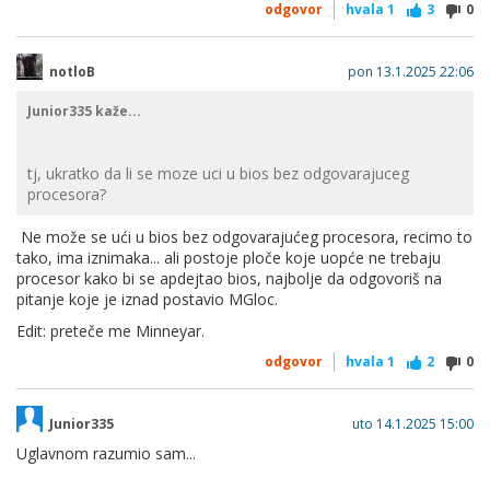
odgovor
hvala
1
3
0
notloB
pon 13.1.2025 22:06
Junior335 kaže...
tj, ukratko da li se moze uci u bios bez odgovarajuceg
procesora?
Ne može se ući u bios bez odgovarajućeg procesora, recimo to
tako, ima iznimaka... ali postoje ploče koje uopće ne trebaju
procesor kako bi se apdejtao bios, najbolje da odgovoriš na
pitanje koje je iznad postavio MGloc.
Edit: preteče me Minneyar.
odgovor
hvala
1
2
0
Junior335
uto 14.1.2025 15:00
Uglavnom razumio sam...