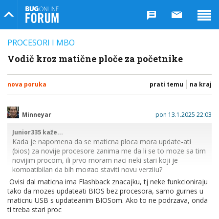
Bug Online Forum
PROCESORI I MBO
Vodič kroz matične ploče za početnike
nova poruka
prati temu
na kraj
Minneyar
pon 13.1.2025 22:03
Junior335 kaže...
Kada je napomena da se maticna ploca mora update-ati
(bios) za novije procesore zanima me da li se to moze sa tim
novijim procom, ili prvo moram naci neki stari koji je
kompatibilan da bih mogao staviti novu verziju?
Ovisi dal maticna ima Flashback znacajku, tj neke funkcioniraju
tj, ukratko da li se moze uci u bios bez odgovarajuceg
tako da mozes updateati BIOS bez procesora, samo gurnes u
procesora?
maticnu USB s updateanim BIOSom. Ako to ne podrzava, onda
ti treba stari proc