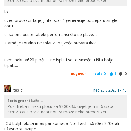
3xm2, ostalo sve nebitno! Pa moze neke preporuke!
lol....
uzeo procesor kojeg intel star 4 generacije pocjepa u single
coru....
di su one puste tabele perfomansi što se plave.....
a amd je totalno neisplativ i najveća prevara ikad....
uzmi neku a620 ploču.... ne isplati se to smeće u išta bolje
trpat.....
odgovor
hvala
0
1
0
toxic
ned 23.3.2025 17:45
Boris grozni kaže...
Poz, trebam neku plocu za 9800x3d, uvjet je min 6xsata i
3xm2, ostalo sve nebitno! Pa moze neke preporuke!
Od boljih ploca imas par komada Npr Taichi x670e i 870e ali
užasno su skupe..