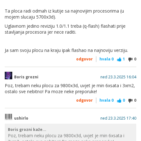
Ocito sam eliminirao sve ostalo prije nego ovakve tvrdnje
Ta ploca radi odmah iz kutije sa najnovijim procesorima (u
stavljam. Dakle probano s 2 razlicita kita RAM, s 5800X
mojem slucaju 5700x3d).
oba normalno rade u svim slotovima, s 5700X3D dok god
Uglavnom jedino reviziju 1.0/1.1 treba (q-flash) flashati prije
je ista u 3. ili 4. (B1 B2) memorijskom slotu, no post..
stavljanja procesora jer nece raditi.
Vratim 5800X, sve radi normalno u svim kombinacijama. I
za kraj, probao 5700X3D kod frenda na drugoj maticnoj i
tam radio odmah normalno, tako da...
Ja sam svoju plocu na kraju ipak flashao na najnoviju verziju.
odgovor
hvala
0
1
0
I da, relativno uobicajen problem tj ima hrpa ljudi s tim
problemom, posebno s B450-F plocom, al ASUS glumi
budalu jer im se ocito neda popravljat tolko stare ploce.
Boris grozni
ned 23.3.2025 16:04
Ugl mene su izgubili kao kupca zauvijek.
Poz, trebam neku plocu za 9800x3d, uvjet je min 6xsata i 3xm2,
ostalo sve nebitno! Pa moze neke preporuke!
Sorry za gnjavež ali upisao si b450-f a u mojpc ti stoji b450-
e, koji model točno radi probleme? Iako savjetuješ da ne
odgovor
hvala
0
0
0
kupuje ništa od asusa moguće bude potrebno za Junior335...
ushirlo
ned 23.3.2025 17:40
Boris grozni kaže...
Poz, trebam neku plocu za 9800x3d, uvjet je min 6xsata i