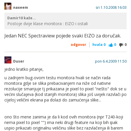
naxeem
sri 1.10.2008 16:03
Damir10 kaže...
Postoje dvije klase monitora : EIZO i ostali
Jedan NEC Spectraview pojede svaki EIZO za doručak.
odgovor
hvala
0
0
0
Duser
pon 6.4.2009 11:50
jedno kratko pitanje,
u zadnjem bug-ovom testu monitora hvali se način rada
monitora gdje se slika prebacivanjem na niže od nativne
rezolucije smanjuje tj prikazana je pixel to pixel "nešto" dok se u
većini slučajeva (kod starijih monitora) slika još uvijek razvlači po
cijeloj veličini ekrana pa dolazi do zamućenja slike...
ono što mene zanima je da li kod ovih monitora (npr T240-koji
nema pixel to pixel "") ima neki drugi feature na koji bih ipak
uspio prikazati originalnu veličinu slike bez razvlačenja ili barem