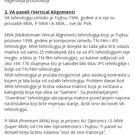
najjeftinija proizvodnja.
2. VA paneli (Vertical Alignment)
VA tehnologiju izmislio je Fujitsu 1996. godine a iz nje su
proizašle MVA, P-MVA i A-MVA.... sve do PVA
MVA (Multidomain Verical Alignment) tehnologija koju je Fujitsu
prizoveo 1998. godine je kompromis između TN-Film i IPS
tehnologije. MVA tehnologija je donjela do tada jako brzi odaziv
matrice od samo 25 milisekundi (što se sa IPS tehnologijom nije
moglo, a blizu je TN-film tehnologije), uz kuteve vidljivosti od
oko 160-170 stupnjeva što je također bilo blizu IPS tehnlogdije i
bolje od TN-Film tehnologije.
MVA tehnologija je pružala mogućnost jako visokog kontrasta u
kojem je bila bolja od ostalih tehnologija. Problem danas kod
MVA tehnologije je brzina odaziva matrice koja je svrstava u
kategoriju koja nije obra za "Gamere". Sa predstavljanjem
"Overdrive" tehnologije ubrzavanja matrice povečanjem napona
na kristalima koji brže mijenjau stanje, došli smo do novih VA
tehnologija...
P-MVA (Premium MVA) koju je prizveo AU Optronics i S-MVA
(Super MVA) od CHi Mei Optoeletronics i Fujitsu. Ti paneli su
donjieli bolju brzinu odaziva "sivo do sivo tranzicija".