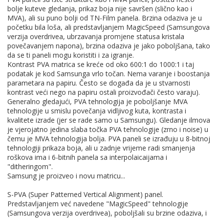
bolje kuteve gledanja, prikaz boja nije savršen (slično kao i
MVA), ali su puno bolji od TN-Film panela. Brzina odaziva je u
početku bila loša, ali predstavljanjem MagicSpeed (Samsungova
verzija overdrivea, ubrzavanja promjene statusa kristala
povečavanjem napona), brzina odaziva je jako poboljšana, tako
da se ti paneli mogu koristiti i za igranje.
Kontrast PVA matrica se kreće od oko 600:1 do 1000:1 i taj
podatak je kod Samsunga vrlo točan. Nema varanje i boostanja
parametara na papiru. Često se događa da je u stvarnosti
kontrast veći nego na papiru ostali proizvođači često varaju).
Generalno gledajući, PVA tehnologija je poboljšanje MVA
tehnologije u smislu povečanja vidljivog kuta, kontrasta i
kvalitete izrade (jer se rade samo u Samsungu). Gledanje ilmova
je vjerojatno jedina slaba točka PVA tehnologije (zrno i noise) u
čemu je MVA tehnologija bolja. PVA paneli se izrađuju u 8-bitnoj
tehnologiji prikaza boja, ali u zadnje vrijeme radi smanjenja
roškova ima i 6-bitnih panela sa interpolaicaijama i
"ditheringom".
Samsung je proizveo i novu matricu...
S-PVA (Super Patterned Vertical Alignment) panel.
Predstavljanjem već navedene "MagicSpeed" tehnologije
(Samsungova verzija overdrivea), poboljšali su brzine odaziva, i