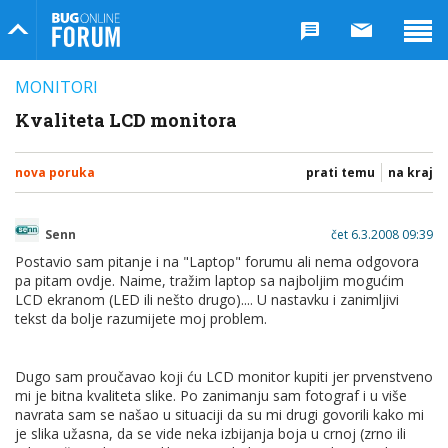
Bug Online Forum
MONITORI
Kvaliteta LCD monitora
nova poruka
prati temu
na kraj
Senn
čet 6.3.2008 09:39
Postavio sam pitanje i na "Laptop" forumu ali nema odgovora
pa pitam ovdje. Naime, tražim laptop sa najboljim mogućim
LCD ekranom (LED ili nešto drugo).... U nastavku i zanimljivi
tekst da bolje razumijete moj problem.
Dugo sam proučavao koji ću LCD monitor kupiti jer prvenstveno
mi je bitna kvaliteta slike. Po zanimanju sam fotograf i u više
navrata sam se našao u situaciji da su mi drugi govorili kako mi
je slika užasna, da se vide neka izbijanja boja u crnoj (zrno ili