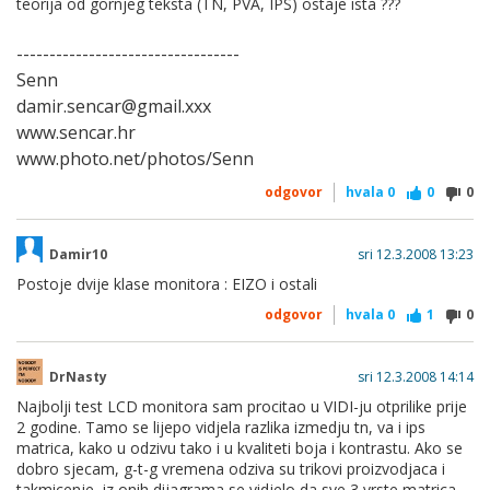
teorija od gornjeg teksta (TN, PVA, IPS) ostaje ista ???
----------------------------------
Senn
damir.sencar@gmail.xxx
www.sencar.hr
www.photo.net/photos/Senn
odgovor
hvala
0
0
0
Damir10
sri 12.3.2008 13:23
Postoje dvije klase monitora : EIZO i ostali
odgovor
hvala
0
1
0
DrNasty
sri 12.3.2008 14:14
Najbolji test LCD monitora sam procitao u VIDI-ju otprilike prije
2 godine. Tamo se lijepo vidjela razlika izmedju tn, va i ips
matrica, kako u odzivu tako i u kvaliteti boja i kontrastu. Ako se
dobro sjecam, g-t-g vremena odziva su trikovi proizvodjaca i
takmicenje, iz onih dijagrama se vidjelo da sve 3 vrste matrica