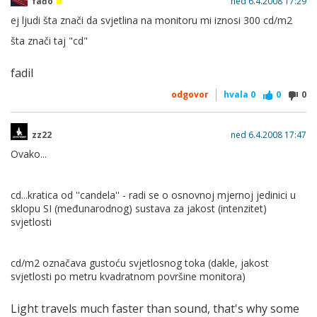
fađo
ned 6.4.2008 17:29
ej ljudi šta znači da svjetlina na monitoru mi iznosi 300 cd/m2
šta znači taj "cd"
fadil
odgovor
hvala
0
0
0
zz22
ned 6.4.2008 17:47
Ovako...
cd...kratica od ''candela'' - radi se o osnovnoj mjernoj jedinici u
sklopu SI (međunarodnog) sustava za jakost (intenzitet)
svjetlosti
cd/m2 označava gustoću svjetlosnog toka (dakle, jakost
svjetlosti po metru kvadratnom površine monitora)
Light travels much faster than sound, that's why some