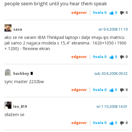
people seem bright until you hear them speak
odgovor
hvala
0
0
0
sasa
sri 9.4.2008 11:19
ako se ne varam IBM Thinkpad laptopi i dalje imaju ips matricu
(ali samo 2 najjaca modela s 15,4'' ekranima : 1620×1050 i 1900
× 1200) - flexview ekran.
odgovor
hvala
0
0
0
hackboy
sub 30.8.2008 09:32
sync master 2232bw
odgovor
hvala
0
0
0
leo_819
sri 1.10.2008 16:01
sllažem se
odgovor
hvala
0
0
0