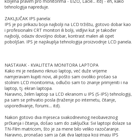
koljena pravim pro monitorima - EIZO, Lacie... itd) - eh, kako
tehnologija napreduje.
ZAKLJUČAK IPS panela:
IPS je po prikazu boja najbolji na LCD tržištu, gotovo dobar kao
i profesionalni CRT monitori ili bolji, vidljivi kut je također
najbolji, odaziv dovoljno dobar, kontrast malen ali opet
poboljšan. IPS je najskuplja tehnologija proizvodnje LCD panela.
NASTAVAK - KVALITETA MONITORA LAPTOPA
Kako mi je nedavno riknuo laptop, već duže vrijeme
namjeravam kupiti novi, ali pošto sam ovoliko prošao sa
stolnim LCD monitorima, odlučio sam to znanje primjeniti i na
laptop, tj. ekran laptopa.
Naravno, želim laptop sa LCD ekranom u IPS (S-IPS) tehnologiji,
pa sam se prihvatio posla (traženje po internetu, čitanje,
uspoređivanje, forumi.... itd).
Nakon gotovo dva mjeseca svakodnevnog neobaveznog
prčkanja i čitanja, došao sam do zaključka: Svi laptopi dolaze sa
TN-Film matricom, što je za mene bilo veliko razočaranje.
Naravno, pronašao sam ja čak dva laptopa koji imaju IPS