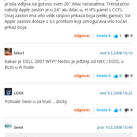
je bila vidljiva na gotovo svim 20" iMac računalima. Trenutačno
nabolji Apple zaslon je u 24" alu iMac-u, H-IPS panel s CCFL.
Ovaj zaslon ima vrlo velik raspon prikaza boja (veliki gamut). Svi
Apple zasloni dolaze s Icc profilom koji omogućava vrlo točan
prikaz boja.
odgovor
hvala
0
1
0
lebo1
ned 9.3.2008 16:16
Kakav je DELL 2007 WFP? Nešto je jeftiniji od NEC i EIZO, u
BUG-u ih hvale.
odgovor
hvala
0
0
0
LUXX
ned 9.3.2008 16:22
Pohvale Senn-u za trud......sticky
odgovor
hvala
0
0
0
Senn
pon 10.3.2008 10:49