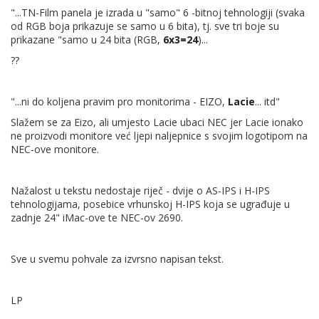
"...TN-Film panela je izrada u "samo" 6 -bitnoj tehnologiji (svaka
od RGB boja prikazuje se samo u 6 bita), tj. sve tri boje su
prikazane "samo u 24 bita (RGB,
6x3=24
)...
??
"...ni do koljena pravim pro monitorima - EIZO,
Lacie
... itd"
Slažem se za Eizo, ali umjesto Lacie ubaci NEC jer Lacie ionako
ne proizvodi monitore već ljepi naljepnice s svojim logotipom na
NEC-ove monitore.
Nažalost u tekstu nedostaje riječ - dvije o AS-IPS i H-IPS
tehnologijama, posebice vrhunskoj H-IPS koja se ugrađuje u
zadnje 24" iMac-ove te NEC-ov 2690.
Sve u svemu pohvale za izvrsno napisan tekst.
LP