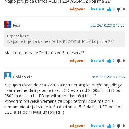
Najbolje ti je da uzmes ACER P224WBBMUZ koji ima 22"
odgovor
hvala
0
0
0
Ivsa
uto 26.10.2010 15:55
FryZzz kaže...
Najbolje ti je da uzmes ACER P224WBBMUZ koji ima 22"
Majstore, tema je "mrtva" već 3 mjeseca!?
odgovor
hvala
0
0
0
GoldaMeir
ned 7.11.2010 23:56
Kupujem ekran do cca 2200(sa tv tunerom) kn može prijedlog?
I zanima me da li je bolje uzet LCD ekran od 2000kn ili LED od
2500kn,da li su ti LED monitori marketinški trik ili?
Provodim preveiše vremena za kopjuterom i bole me oči a
nemam dioptriju i vid je kažu doktori za 5 :S,da li je LED bolji od
LCD-a za oči? Hvala unaprijed! :)
odgovor
hvala
0
0
0