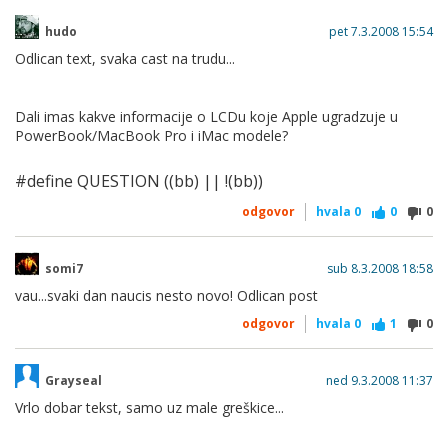
hudo
pet 7.3.2008 15:54
Odlican text, svaka cast na trudu...
Dali imas kakve informacije o LCDu koje Apple ugradzuje u
PowerBook/MacBook Pro i iMac modele?
#define QUESTION ((bb) || !(bb))
odgovor
hvala
0
0
0
somi7
sub 8.3.2008 18:58
vau...svaki dan naucis nesto novo! Odlican post
odgovor
hvala
0
1
0
Grayseal
ned 9.3.2008 11:37
Vrlo dobar tekst, samo uz male greškice...