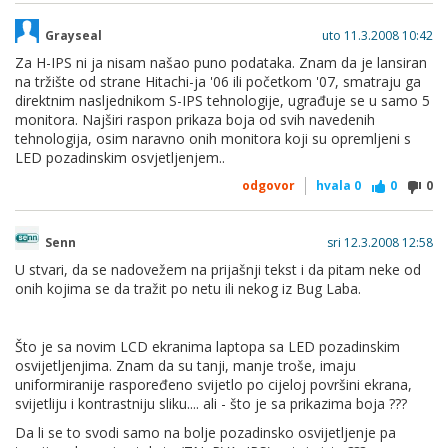
Grayseal
uto 11.3.2008 10:42
LP
Za H-IPS ni ja nisam našao puno podataka. Znam da je lansiran
na tržište od strane Hitachi-ja '06 ili početkom '07, smatraju ga
direktnim nasljednikom S-IPS tehnologije, ugrađuje se u samo 5
monitora. Najširi raspon prikaza boja od svih navedenih
tehnologija, osim naravno onih monitora koji su opremljeni s
LED pozadinskim osvjetljenjem..
odgovor
hvala
0
0
0
Senn
sri 12.3.2008 12:58
U stvari, da se nadovežem na prijašnji tekst i da pitam neke od
onih kojima se da tražit po netu ili nekog iz Bug Laba.
Što je sa novim LCD ekranima laptopa sa LED pozadinskim
osvijetljenjima. Znam da su tanji, manje troše, imaju
uniformiranije raspoređeno svijetlo po cijeloj površini ekrana,
svijetliju i kontrastniju sliku.... ali - što je sa prikazima boja ???
Da li se to svodi samo na bolje pozadinsko osvijetljenje pa