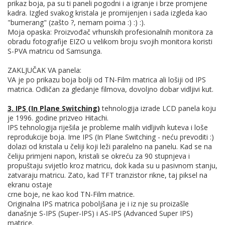
prikaz boja, pa su ti paneli pogodni i a igranje i brze promjene
kadra. Izgled svakog kristala je promijenjen i sada izgleda kao
"bumerang" (zašto ?, nemam poima :) :) :).
Moja opaska: Proizvođač vrhunskih profesionalnih monitora za
obradu fotografije EIZO u velikom broju svojih monitora koristi
S-PVA matricu od Samsunga.
ZAKLJUČAK VA panela:
VA je po prikazu boja bolji od TN-Film matrica ali lošiji od IPS
matrica. Odličan za gledanje filmova, dovoljno dobar vidljivi kut.
3. IPS (In Plane Switching)
tehnologija izrade LCD panela koju
je 1996. godine prizveo Hitachi.
IPS tehnologija riješila je probleme malih vidljivih kuteva i loše
reprodukcije boja. Ime IPS (In Plane Switching - neću prevoditi :)
dolazi od kristala u čeliji koji leži paralelno na panelu. Kad se na
čeliju primjeni napon, kristali se okreću za 90 stupnjeva i
propuštaju svijetlo kroz matricu, dok kada su u pasivnom stanju,
zatvaraju matricu. Zato, kad TFT tranzistor rikne, taj piksel na
ekranu ostaje
crne boje, ne kao kod TN-Film matrice.
Originalna IPS matrica poboljšana je i iz nje su proizašle
današnje S-IPS (Super-IPS) i AS-IPS (Advanced Super IPS)
matrice.