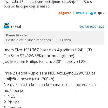
p.s. hvala ti Senn na ovom detaljnom objašnjenju. I što si
objavio laptope koje si našao.
odgovor
hvala
0
0
0
shkval
čet 4.6.2009 16:20
Damir10 kaže...
Postoje dvije klase monitora : EIZO i ostali
Imam Eizo 19" L767 (star oko 4 godine) i 24" LCD
FlexScan S2402WSEK (star pola godine).
Još koristim Philips Brillance 20" i Lenovo L220.
Prije 2 tjedna kupio sam NEC AccuSync 22WGMX za
smiješne novce (cca 1200kn).
Ne ulazim u to koji ima koju matricu, ali poredak za
moje oči je:
1. NEC
2. Philips
3. Lenovo