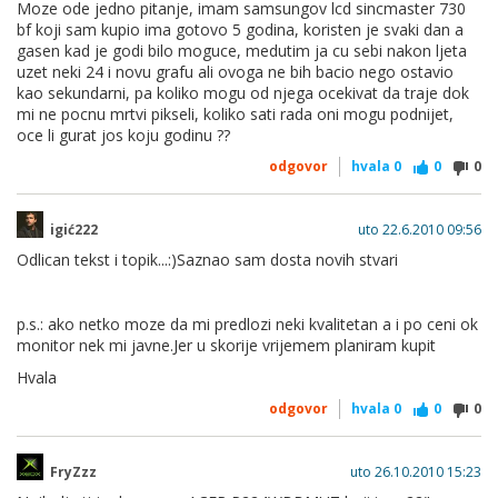
Moze ode jedno pitanje, imam samsungov lcd sincmaster 730
bf koji sam kupio ima gotovo 5 godina, koristen je svaki dan a
gasen kad je godi bilo moguce, medutim ja cu sebi nakon ljeta
uzet neki 24 i novu grafu ali ovoga ne bih bacio nego ostavio
kao sekundarni, pa koliko mogu od njega ocekivat da traje dok
mi ne pocnu mrtvi pikseli, koliko sati rada oni mogu podnijet,
oce li gurat jos koju godinu ??
odgovor
hvala
0
0
0
igić222
uto 22.6.2010 09:56
Odlican tekst i topik...:)Saznao sam dosta novih stvari
p.s.: ako netko moze da mi predlozi neki kvalitetan a i po ceni ok
monitor nek mi javne.Jer u skorije vrijemem planiram kupit
Hvala
odgovor
hvala
0
0
0
FryZzz
uto 26.10.2010 15:23