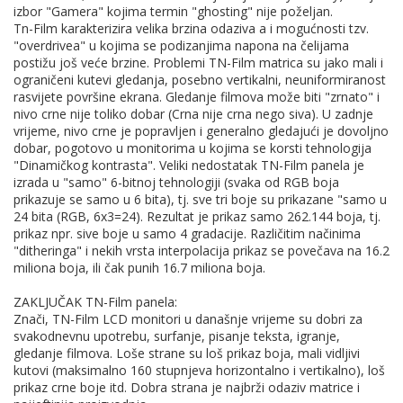
izbor "Gamera" kojima termin "ghosting" nije poželjan.
Tn-Film karakterizira velika brzina odaziva a i mogućnosti tzv.
"overdrivea" u kojima se podizanjima napona na čelijama
postižu još veće brzine. Problemi TN-Film matrica su jako mali i
ograničeni kutevi gledanja, posebno vertikalni, neuniformiranost
rasvijete površine ekrana. Gledanje filmova može biti "zrnato" i
nivo crne nije toliko dobar (Crna nije crna nego siva). U zadnje
vrijeme, nivo crne je popravljen i generalno gledajući je dovoljno
dobar, pogotovo u monitorima u kojima se korsti tehnologija
"Dinamičkog kontrasta". Veliki nedostatak TN-Film panela je
izrada u "samo" 6-bitnoj tehnologiji (svaka od RGB boja
prikazuje se samo u 6 bita), tj. sve tri boje su prikazane "samo u
24 bita (RGB, 6x3=24). Rezultat je prikaz samo 262.144 boja, tj.
prikaz npr. sive boje u samo 4 gradacije. Različitim načinima
"ditheringa" i nekih vrsta interpolacija prikaz se povečava na 16.2
miliona boja, ili čak punih 16.7 miliona boja.
ZAKLJUČAK TN-Film panela:
Znači, TN-Film LCD monitori u današnje vrijeme su dobri za
svakodnevnu upotrebu, surfanje, pisanje teksta, igranje,
gledanje filmova. Loše strane su loš prikaz boja, mali vidljivi
kutovi (maksimalno 160 stupnjeva horizontalno i vertikalno), loš
prikaz crne boje itd. Dobra strana je najbrži odaziv matrice i