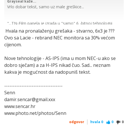
Grayseal kaže...
Vrlo dobar tekst, samo uz male greškice...
"...TN-Film panela je izrada u "samo" 6 -bitnoj tehnologiji
(svaka od RGB boja prikazuje se samo u 6 bita), tj. sve tri
Hvala na pronalaženju grešaka - stvarno, 6x3 je ???
boje su prikazane "samo u 24 bita (RGB,
6x3=24
)...
Ovo sa Lacie - rebrand NEC monitora sa 30% većom
??
cijenom.
Nove tehnologije - AS-IPS (ima u mom NEC-u ako se
"...ni do koljena pravim pro monitorima - EIZO,
Lacie
... itd"
dobro sječam) a za H-IPS nikad čuo. Sad... neznam
Slažem se za Eizo, ali umjesto Lacie ubaci NEC jer Lacie
kakva je mogućnost da nadopuniš tekst.
ionako ne proizvodi monitore već ljepi naljepnice s svojim
logotipom na NEC-ove monitore.
----------------------------------
Senn
Nažalost u tekstu nedostaje riječ - dvije o AS-IPS i H-IPS
damir.sencar@gmail.xxx
tehnologijama, posebice vrhunskoj H-IPS koja se ugrađuje u
zadnje 24" iMac-ove te NEC-ov 2690.
www.sencar.hr
www.photo.net/photos/Senn
Sve u svemu pohvale za izvrsno napisan tekst.
odgovor
hvala
0
0
0