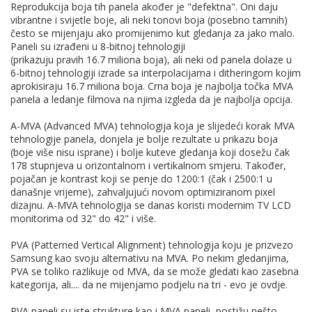
Reprodukcija boja tih panela akođer je "defektna". Oni daju
vibrantne i svijetle boje, ali neki tonovi boja (posebno tamnih)
često se mijenjaju ako promijenimo kut gledanja za jako malo.
Paneli su izrađeni u 8-bitnoj tehnologiji
(prikazuju pravih 16.7 miliona boja), ali neki od panela dolaze u
6-bitnoj tehnologiji izrade sa interpolacijama i ditheringom kojim
aprokisiraju 16.7 miliona boja. Crna boja je najbolja točka MVA
panela a ledanje filmova na njima izgleda da je najbolja opcija.
A-MVA (Advanced MVA) tehnologija koja je slijedeći korak MVA
tehnologije panela, donjela je bolje rezultate u prikazu boja
(boje više nisu isprane) i bolje kuteve gledanja koji dosežu čak
178 stupnjeva u orizontalnom i vertikalnom smjeru. Također,
pojačan je kontrast koji se penje do 1200:1 (čak i 2500:1 u
današnje vrijeme), zahvaljujući novom optimiziranom pixel
dizajnu. A-MVA tehnologija se danas koristi modernim TV LCD
monitorima od 32" do 42" i više.
PVA (Patterned Vertical Alignment) tehnologija koju je prizvezo
Samsung kao svoju alternativu na MVA. Po nekim gledanjima,
PVA se toliko razlikuje od MVA, da se može gledati kao zasebna
kategorija, ali.... da ne mijenjamo podjelu na tri - evo je ovdje.
PVA paneli su iste strukture kao i MVA paneli, postižu nešto