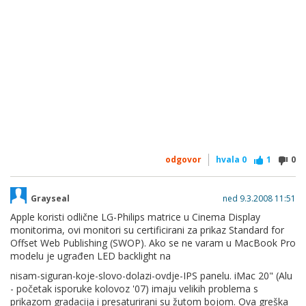
odgovor
hvala
0
1
0
Grayseal
ned 9.3.2008 11:51
Apple koristi odlične LG-Philips matrice u Cinema Display
monitorima, ovi monitori su certificirani za prikaz Standard for
Offset Web Publishing (SWOP). Ako se ne varam u MacBook Pro
modelu je ugrađen LED backlight na
nisam-siguran-koje-slovo-dolazi-ovdje-IPS panelu. iMac 20" (Alu
- početak isporuke kolovoz '07) imaju velikih problema s
prikazom gradacija i presaturirani su žutom bojom. Ova greška