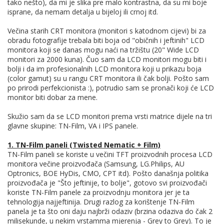
tako nešto), da mi je slika pre malo kontrastna, da su mi boje
isprane, da nemam detalja u bijeloj ili crnoj itd.
Večina starih CRT monitora (monitori s katodnom cijevi) bi za
obradu fotografije trebala biti boja od "običnih i jeftinih" LCD
monitora koji se danas mogu naći na tržištu (20" Wide LCD
monitori za 2000 kuna). Čuo sam da LCD monitori mogu biti i
bolji i da im profesionalnih LCD monitora koji u prikazu boja
(color gamut) su u rangu CRT monitora ili čak bolji. Pošto sam
po prirodi perfekcionista :), potrudio sam se pronači koji će LCD
monitor biti dobar za mene.
Skužio sam da se LCD monitori prema vrsti matrice dijele na tri
glavne skupine: TN-Film, VA i IPS panele.
1. TN-Film paneli (Twisted Nematic + Film)
TN-Film paneli se koriste u večini TFT proizvodnih procesa LCD
monitora večine proizvođača (Samsung, LG.Philips, AU
Optronics, BOE HyDis, CMO, CPT itd). Pošto današnja politika
proizvođača je "Što jeftinije, to bolje", gotovo svi proizvođači
koriste TN-Film panele za proizvodnju monitora jer je ta
tehnologija najjeftinija. Drugi razlog za korištenje TN-Film
panela je ta što oni daju najbrži odaziv (brzina odaziva do čak 2
milisekunde, u nekim vrstamma mjerenja - Grey to Grey). To je