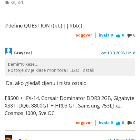
3k kn, itd...
#define QUESTION ((bb) || !(bb))
odgovor
hvala
0
0
0
Grayseal
čet 13.3.2008 10:18
Damir10 kaže...
Postoje dvije klase monitora : EIZO i ostali
Da, ako gledaš cijenu i ništa ostalo.
E8500 + IFX-14, Corsair Dominator DDR3 2GB, Gigabyte
X38T-DQ6, 8800GT + HR03 GT, Samsung 753LJ x2,
Cosmos 1000, Sve OC
odgovor
hvala
0
0
0