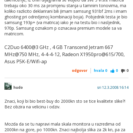
trebaju oko 30 ms za promjenu stanja u tamnim tonovima, ma
koliko razlicito deklarirani bili (imam samsung 931bf 2ms i imam
ghosting pri odredjenoj kombinaciji boja). Pobjednik testa je bio
samsung 193p+ (va matrica) iako je na testu bio i nasljednik,
970p. Samsung oznakom p oznacava premium modele sa va
matricom.
C2Duo 6400@3 GHz , 4 GB Transcend Jetram 667
MHz@750 MHz, 4-4-4-12, Radeon X1950pro@615/700,
Asus P5K-E/Wifi-ap
odgovor
hvala
0
0
0
hudo
sri 12.3.2008 16:14
Znaci, koji bi bio best-buy do 2000kn sto se tice kvalitete slike?!
Bez obzira na velicinu i odziv.
Mozda da se tu napravi mala skala monitora u razredima od
2000kn na gore, po 1000kn. Znaci najbolja slika za 2k kn, pa za