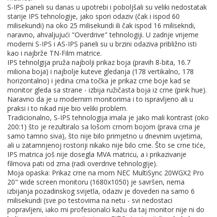
S-IPS paneli su danas u upotrebi i poboljšali su veliki nedostatak
starije IPS tehnologije, jako spori odaziv (čak i ispod 60
milisekundi) na oko 25 milisekundi ili čak ispod 16 milisekndi,
naravno, ahvaljujući "Overdrive" tehnologiji. U zadnje vrijeme
moderni S-IPS i AS-IPS paneli su u brzini odaziva približno isti
kao i najbrže TN-Film matrice.
IPS tehnolgija pruža najbolji prikaz boja (pravih 8-bita, 16.7
miliona boja) i najbolje kuteve gledanja (178 vertikalno, 178
horizontalno) i jedina crna točka je prikaz crne boje kad se
monitor gleda sa strane - izbija ružičasta boja iz crne (pink hue).
Naravno da je u modernim monitorima i to ispravljeno ali u
praksi i to nikad nije bio veliki problem.
Tradicionalno, S-IPS tehnologija imala je jako mali kontrast (oko
200:1) što je rezultiralo sa lošom crnom bojom (prava crna je
samo tamno siva), što nije bilo primjetno u dnevnim uvjetima,
ali u zatamnjenoj rostoriji nikako nije bilo crne. Što se crne tiće,
IPS matrica još nije dosegla MVA matricu, a i prikazivanje
filmova pati od zrna (radi overdrive tehnologije).
Moja opaska: Prikaz crne na mom NEC MultiSync 20WGX2 Pro
20" wide screen monitoru (1680x1050) je savršen, nema
izbijanja pozadinskog svijetla, odaziv je doveden na samo 6
milisekundi (sve po testovima na netu - svi nedostaci
popravljeni, iako mi profesionalci kažu da taj monitor nije ni do