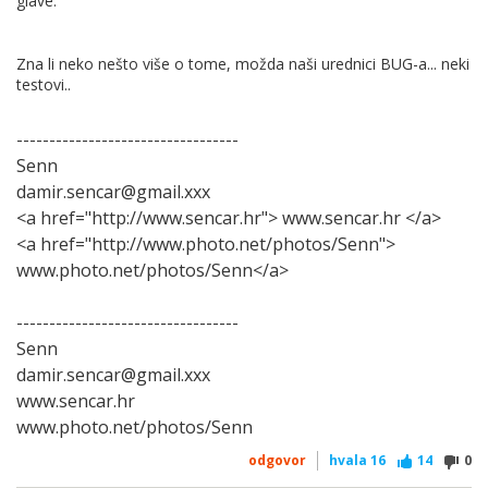
glave.
Zna li neko nešto više o tome, možda naši urednici BUG-a... neki
testovi..
----------------------------------
Senn
damir.sencar@gmail.xxx
<a href="http://www.sencar.hr"> www.sencar.hr </a>
<a href="http://www.photo.net/photos/Senn">
www.photo.net/photos/Senn</a>
----------------------------------
Senn
damir.sencar@gmail.xxx
www.sencar.hr
www.photo.net/photos/Senn
odgovor
hvala
16
14
0