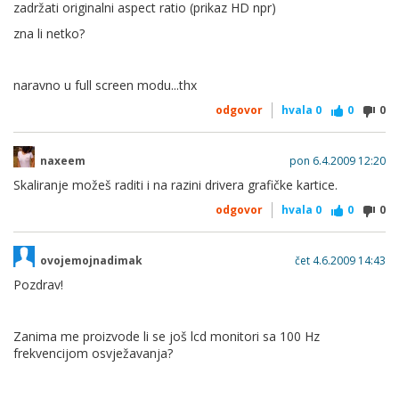
zadržati originalni aspect ratio (prikaz HD npr)
zna li netko?
naravno u full screen modu...thx
odgovor
hvala
0
0
0
naxeem
pon 6.4.2009 12:20
Skaliranje možeš raditi i na razini drivera grafičke kartice.
odgovor
hvala
0
0
0
ovojemojnadimak
čet 4.6.2009 14:43
Pozdrav!
Zanima me proizvode li se još lcd monitori sa 100 Hz
frekvencijom osvježavanja?