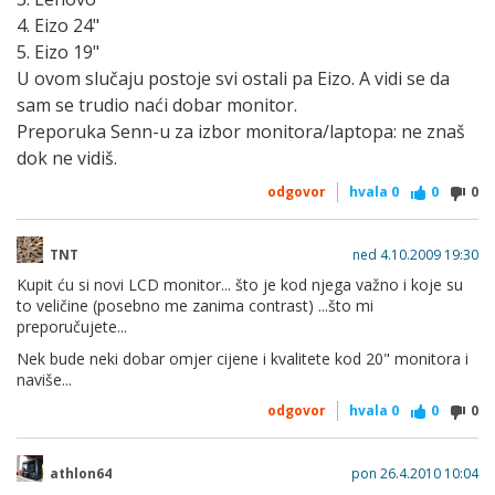
4. Eizo 24"
5. Eizo 19"
U ovom slučaju postoje svi ostali pa Eizo. A vidi se da
sam se trudio naći dobar monitor.
Preporuka Senn-u za izbor monitora/laptopa: ne znaš
dok ne vidiš.
odgovor
hvala
0
0
0
TNT
ned 4.10.2009 19:30
Kupit ću si novi LCD monitor... što je kod njega važno i koje su
to veličine (posebno me zanima contrast) ...što mi
preporučujete...
Nek bude neki dobar omjer cijene i kvalitete kod 20" monitora i
naviše...
odgovor
hvala
0
0
0
athlon64
pon 26.4.2010 10:04