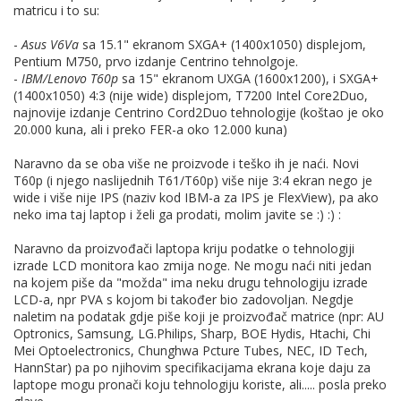
matricu i to su:
-
Asus V6Va
sa 15.1" ekranom SXGA+ (1400x1050) displejom,
Pentium M750, prvo izdanje Centrino tehnolgoje.
-
IBM/Lenovo T60p
sa 15" ekranom UXGA (1600x1200), i SXGA+
(1400x1050) 4:3 (nije wide) displejom, T7200 Intel Core2Duo,
najnovije izdanje Centrino Cord2Duo tehnologije (koštao je oko
20.000 kuna, ali i preko FER-a oko 12.000 kuna)
Naravno da se oba više ne proizvode i teško ih je naći. Novi
T60p (i njego naslijednih T61/T60p) više nije 3:4 ekran nego je
wide i više nije IPS (naziv kod IBM-a za IPS je FlexView), pa ako
neko ima taj laptop i želi ga prodati, molim javite se :) :) :
Naravno da proizvođači laptopa kriju podatke o tehnologiji
izrade LCD monitora kao zmija noge. Ne mogu naći niti jedan
na kojem piše da "možda" ima neku drugu tehnologiju izrade
LCD-a, npr PVA s kojom bi također bio zadovoljan. Negdje
naletim na podatak gdje piše koji je proizvođač matrice (npr: AU
Optronics, Samsung, LG.Philips, Sharp, BOE Hydis, Htachi, Chi
Mei Optoelectronics, Chunghwa Pcture Tubes, NEC, ID Tech,
HannStar) pa po njihovim specifikacijama ekrana koje daju za
laptope mogu pronači koju tehnologiju koriste, ali..... posla preko