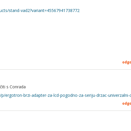
ducts/stand-vad2?variant=45567941738772
odg
čiti s Conrada
/p/ergotron-brzi-adapter-za-lcd-pogodno-za-seriju-drzac-univerzalni
odg