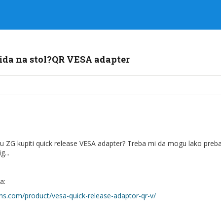
zida na stol?QR VESA adapter
u ZG kupiti quick release VESA adapter? Treba mi da mogu lako preba
...
a:
ons.com/product/vesa-quick-release-adaptor-qr-v/