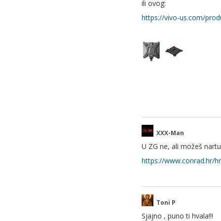
ili ovog:
https://vivo-us.com/pro
XXX-Man
U ZG ne, ali možeš nartu
https://www.conrad.hr/hr
Toni P
Sjajno , puno ti hvala!!!