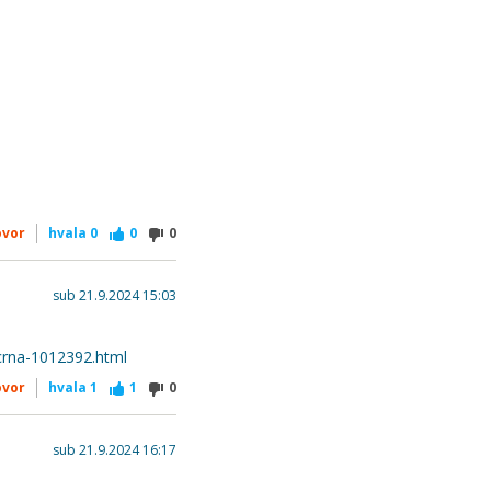
ovor
hvala
0
0
0
sub 21.9.2024 15:03
-crna-1012392.html
ovor
hvala
1
1
0
sub 21.9.2024 16:17