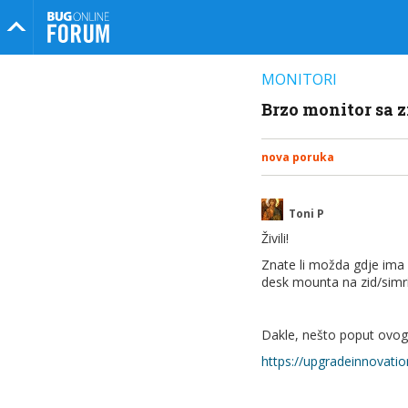
Bug Online Forum
MONITORI
Brzo monitor sa 
nova poruka
Toni P
Živili!
Znate li možda gdje ima 
desk mounta na zid/simrig
Dakle, nešto poput ovog
https://upgradeinnovati