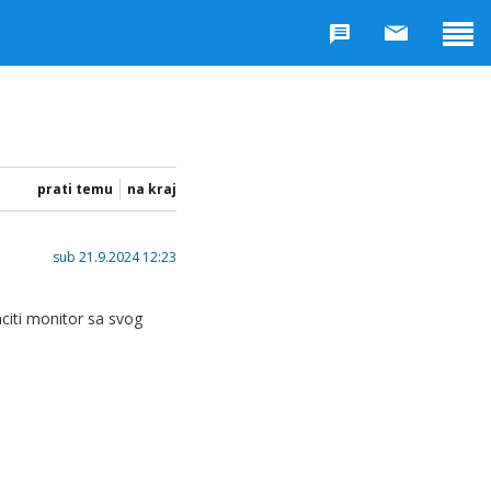
prati temu
na kraj
sub 21.9.2024 12:23
citi monitor sa svog