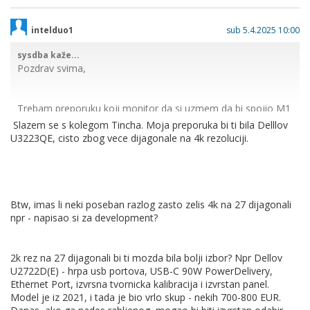
intelduo1
sub 5.4.2025 10:00
sysdba kaže...
Pozdrav svima,
Trebam preporuku koji monitor da si uzmem da bi spojio M1
macbook. Uzeo bi 4k, min 27", npr 32", al opet da nije uzak.
Slazem se s kolegom Tincha. Moja preporuka bi ti bila Delllov
Ne igram nikakve igrice ni video obradu i sl, samo za
U3223QE, cisto zbog vece dijagonale na 4k rezoluciji.
development.
Pošto imam i kucno racunalo, trebam opciju da promjenim
brzo input sa PC na Mac i obrnuto.
Btw, imas li neki poseban razlog zasto zelis 4k na 27 dijagonali
npr - napisao si za development?
Kako sam čitao po googleu, svugdje pise o macOS kako on
radi scaling tako da nece odgovarati svaka rezolucija i sl, pa
2k rez na 27 dijagonali bi ti mozda bila bolji izbor? Npr Dellov
mi je to upitnik.
U2722D(E) - hrpa usb portova, USB-C 90W PowerDelivery,
Ethernet Port, izvrsna tvornicka kalibracija i izvrstan panel.
Model je iz 2021, i tada je bio vrlo skup - nekih 700-800 EUR.
Ako netko koristi Macbook i ext monitor, moze