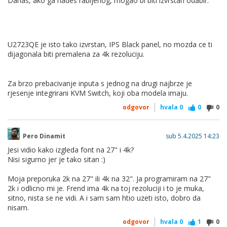
Danas, ako ga nades rabljenog, mogao bi biti izvrstan odabir.
preporuka/savjet?
Tnx
U2723QE je isto tako izvrstan, IPS Black panel, no mozda ce ti
dijagonala biti premalena za 4k rezoluciju.
Za brzo prebacivanje inputa s jednog na drugi najbrze je
rjesenje integrirani KVM Switch, koji oba modela imaju.
odgovor
hvala
0
0
0
Pero Dinamit
sub 5.4.2025 14:23
Jesi vidio kako izgleda font na 27" i 4k?
Nisi sigurno jer je tako sitan :)
Moja preporuka 2k na 27" ili 4k na 32". Ja programiram na 27"
2k i odlicno mi je. Frend ima 4k na toj rezoluciji i to je muka,
sitno, nista se ne vidi. A i sam sam htio uzeti isto, dobro da
nisam.
odgovor
hvala
0
1
0