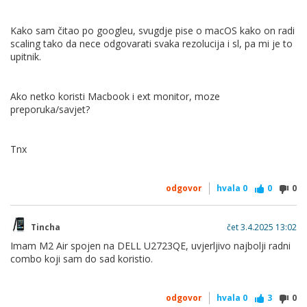
Kako sam čitao po googleu, svugdje pise o macOS kako on radi
scaling tako da nece odgovarati svaka rezolucija i sl, pa mi je to
upitnik.
Ako netko koristi Macbook i ext monitor, moze
preporuka/savjet?
Tnx
odgovor
hvala
0
0
0
Tincha
čet 3.4.2025 13:02
Imam M2 Air spojen na DELL U2723QE, uvjerljivo najbolji radni
combo koji sam do sad koristio.
odgovor
hvala
0
3
0