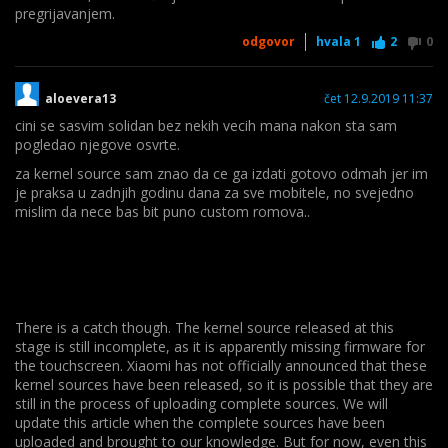
pregrijavanjem.
odgovor
hvala
1
2
0
aloevera13
čet 12.9.2019 11:37
cini se sasvim solidan bez nekih vecih mana nakon sta sam
pogledao njegove osvrte.
za kernel source sam znao da ce ga izdati gotovo odmah jer im
je praksa u zadnjih godinu dana za sve mobitele, no svejedno
mislim da nece bas bit puno custom romova..
There is a catch though. The kernel source released at this
stage is still incomplete, as it is apparently missing firmware for
the touchscreen. Xiaomi has not officially announced that these
kernel sources have been released, so it is possible that they are
still in the process of uploading complete sources. We will
update this article when the complete sources have been
uploaded and brought to our knowledge. But for now, even this