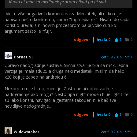
Kupio bi mob sa mediatek procom nikad pa ni sad...
Vidim više negativnih komentara za Mediatek, ali nitko nije
Test brzine, prema kojemu je osjetno brži od K20 / Mi 9T
napisao nešto konkretno, samo "fuj mediatek". Nisam do sada
modela sa SD 730.
koristio uređaj s njihovim procesorom pa bi volio čuti koji
U nekim radnjama je čak 3x brži. GPU ozbiljno brži.
argument zašto je "fuj".
odgovor
hvala
0
2
0
https://www.youtube.com/watch?v=Sn5ZulR2iyY
Hornet_93
čet 5.9.2019 19:57
Boja me odmah podsjetila na ovo:
Upravo nadogradnje sustava. Slicna stvar je bila sa rn4x, jedna
verzija je imala sd625 a druga neki mediatek, mislim da helio
x20 koji je zapeo na androidu 6...
Nekom to nije bitno, meni je. Zasto ne bi dobio zadnje
nadogradnje ako mogu? Nesto tipa night mode i blue light filter
su jako korisni, navigacija gestama također, nije baš sve
nevidljive nadogradnje...
odgovor
hvala
0
2
0
Widowmaker
čet 5.9.2019 19:59