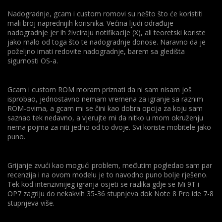
Nadogradnje, gcam i custom romovi su nešto što će koristiti
mali broj naprednijih korisnika. Većina ljudi odrađuje
nadogradnje jer ih živciraju notifikacije (X), ali teoretski koriste
jako malo od toga što te nadogradnje donose. Naravno da je
poželjno imati redovite nadogradnje, barem sa gledišta
sigurnosti OS-a.
Gcam i custom ROM moram priznati da ni sam nisam još
isprobao, jednostavno nemam vremena za igranje sa raznim
ROM-ovima, a gcam mi se čini kao dobra opcija za koju sam
saznao tek nedavno, a vjerujte mi da nitko u mom okruženju
nema pojma za niti jedno od to dvoje. Svi koriste mobitele jako
puno.
Grijanje zvući kao mogući problem, međutim pogledao sam par
recenzija i na ovom modelu je to navodno puno bolje rješeno.
Tek kod intenzivnijeg igranja osjeti se razlika gdje se Mi 9T i
OP7 zagriju do nekakvih 35-36 stupnjeva dok Note 8 Pro ide 7-8
stupnjeva više.