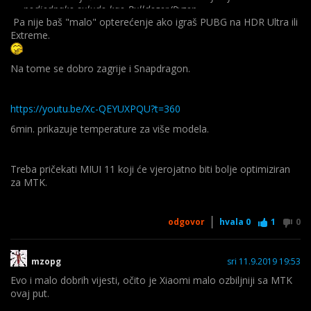
podjednako suludo kao Bulldozer/Ryzen.
Pa nije baš "malo" opterećenje ako igraš PUBG na HDR Ultra ili
Sjvaćam nekolicinu ljudi koji vide nedostatke
G90T glede
Extreme.
custom ROMovoa i sl., no obratite pozornost na potrebe
prosječnog korisnika te performanse, izradu i cijenu samog
Na tome se dobro zagrije i Snapdragon.
uređaja.
https://youtu.be/Xc-QEYUXPQU?t=360
Grije se on dobro ako ga malo opteretiš.
6min. prikazuje temperature za više modela.
https://www.youtube.com/watch?v=7XOgrxOa6jk
Treba pričekati MIUI 11 koji će vjerojatno biti bolje optimiziran
za MTK.
odgovor
hvala
0
1
0
mzopg
sri 11.9.2019 19:53
Evo i malo dobrih vijesti, očito je Xiaomi malo ozbiljniji sa MTK
ovaj put.