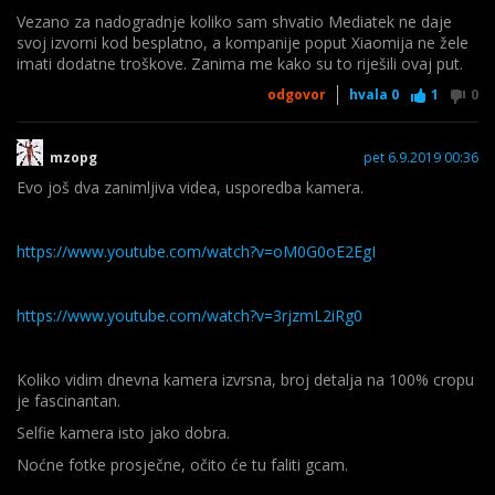
Vezano za nadogradnje koliko sam shvatio Mediatek ne daje
svoj izvorni kod besplatno, a kompanije poput Xiaomija ne žele
imati dodatne troškove. Zanima me kako su to riješili ovaj put.
odgovor
hvala
0
1
0
mzopg
pet 6.9.2019 00:36
Evo još dva zanimljiva videa, usporedba kamera.
https://www.youtube.com/watch?v=oM0G0oE2EgI
https://www.youtube.com/watch?v=3rjzmL2iRg0
Koliko vidim dnevna kamera izvrsna, broj detalja na 100% cropu
je fascinantan.
Selfie kamera isto jako dobra.
Noćne fotke prosječne, očito će tu faliti gcam.