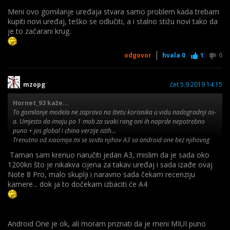
Meni ovo gomilanje uređaja stvara samo problem kada trebam
kupiti novi uređaj, teško se odlučiti, a i stalno stižu novi tako da
je to začarani krug.
odgovor
hvala
0
1
0
mzopg
čet 5.9.2019 14:15
Hornet_93 kaže...
To gomilanje modela ne zapravo na štetu korisnika u vidu nadogradnji os-
a. Umjesto da imaju po 1 mob za svaki rang oni ih naprde nepotrebno
puno + jos global i china verzije istih...
Trenutno od xiaomija mi se sviđa njihov A3 sa android one bez njihovog
dodatnog smeća i reklama, sa garantiranim nadogradnjama do androida
Taman sam krenuo naručiti jedan A3, mislim da je sada oko
r i 3 godine security nadogradnji.
1200kn što je nikakva cijena za takav uređaj i sada izađe ovaj
Note 8 Pro, malo skuplji i naravno sada čekam recenziju
kamere... dok ja to dočekam izbaciti će A4
Android One je ok, ali moram priznati da je meni MIUI puno