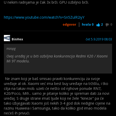
U nekim radnjama je čak 3x brži. GPU ozbiljno brži.
https://www.youtube.com/watch?v=Sn5ZulR2iyY
odgovor
hvala
0
2
0
BinHex
čet 5.9.2019 08:03
mzopg
Ovaj uređaj je u biti ozbiljna konkurencija Redmi K20 / Xiaomi
Mi 9T modelu.
Ne znam koji je baš smisao praviti konkurenciju za svoje
uređaje al ok. Xiaomi već ima best buy uređaje na tržištu, i tko
cilja na takav mob. uzeti će nešto od njihove ponude RN7,
K20/Poco, Mi9... samo je pitanje koliko je spreman dati za novi
uređaj. S druge strane imaš ljude koji ne žele "kineze" pa će
tako izbjegavati Xiaomi još nekih 3-4 god dok nedigne cijene na
razinu Huaweia i Samsunga, tako da koliko god imao modela
nećeš ih privući.