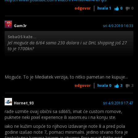
odgovor
hvala
1
0
0
Gam3r
sri 4.9.2019 16:33
SebaOS kaže...
Jel moguće da 6/64 samo 230 dolara i uz DHL shipping još 27
to je 1700kn?
Link
Moguće. To je Mediatek verzija, to nitko pametan ne kupuje...
odgovor
hvala
0
3
3
Hornet_93
sri 4.9.2019 17:47
rađe uzmite ovaj obični sa sd665, imat će custom romove,
puknete neki pixel experience ili xiaomi.eu i na konju ste.
iako ne kužim uopće to njihovo izdavanje note 8 a pred pola
godine izašao note 7, pomaci minimalni. jedino stvano fora je
širokokutna kamera kojom je stvarno fora pucat fotke pod