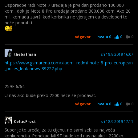
stage is still incomplete, as it is apparently missing firmware
Usporedbe radi Note 7 uređaja je prvi dan prodano 100.000
for the touchscreen. Xiaomi has not officially announced that
kom., dok je Note 8 Pro uređaja prodano 300.000 kom. Ako 20
these kernel sources have been released, so it is possible that
mil. komada završi kod korisnika ne vjerujem da developeri to
they are still in the process of uploading complete sources. We
neće popratiti.
will update this article when the complete sources have been
uploaded and brought to our knowledge. But for now, even this
odgovor
hvala
0
0
0
small step represents a good change in direction for MediaTek
SoCs. Curiously, kernel sources for the Qualcomm Snapdragon-
based Redmi Note 8 have not been uploaded yet, though we
thebatman
sri 18.9.2019 16:07
expect the same to be done soon as well.
https://www.gsmarena.com/xiaomi_redmi_note_8_pro_european
_prices_leak-news-39227.php
259E 6/64
U nas ako bude preko 2200 neće se prodavat.
odgovor
hvala
0
0
0
CelticFrost
sri 18.9.2019 17:11
Super je to uređaj za tu cijenu, no sami sebi su najveća
konkurencija. Ponekad Mi 9T bude kod nas na akciji 2200kn.