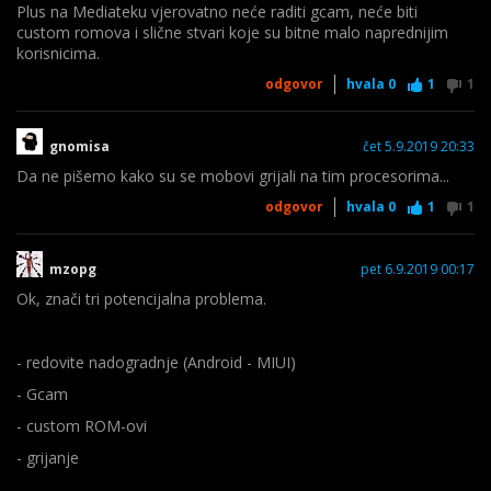
Plus na Mediateku vjerovatno neće raditi gcam, neće biti
custom romova i slične stvari koje su bitne malo naprednijim
korisnicima.
odgovor
hvala
0
1
1
gnomisa
čet 5.9.2019 20:33
Da ne pišemo kako su se mobovi grijali na tim procesorima...
odgovor
hvala
0
1
1
mzopg
pet 6.9.2019 00:17
Ok, znači tri potencijalna problema.
- redovite nadogradnje (Android - MIUI)
- Gcam
- custom ROM-ovi
- grijanje