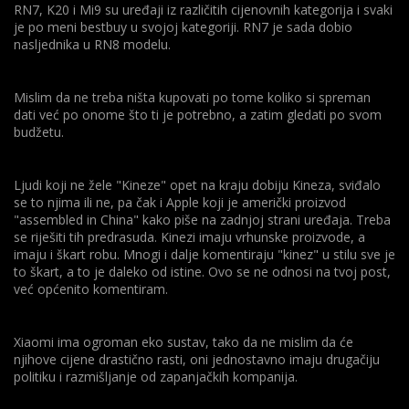
razinu Huaweia i Samsunga, tako da koliko god imao modela
RN7, K20 i Mi9 su uređaji iz različitih cijenovnih kategorija i svaki
nećeš ih privući.
je po meni bestbuy u svojoj kategoriji. RN7 je sada dobio
nasljednika u RN8 modelu.
Tako da ne znam koji im je plan gomilanja modela, no hajde,
nas kupce to ništa ne košta, u teoriji bi nam trebalo biti samo
plus, u praksi se čovijek samo više misli koji od ponuđenih
Mislim da ne treba ništa kupovati po tome koliko si spreman
telefona uzeti :D
dati već po onome što ti je potrebno, a zatim gledati po svom
budžetu.
Ljudi koji ne žele "Kineze" opet na kraju dobiju Kineza, sviđalo
se to njima ili ne, pa čak i Apple koji je američki proizvod
"assembled in China" kako piše na zadnjoj strani uređaja. Treba
se riješiti tih predrasuda. Kinezi imaju vrhunske proizvode, a
imaju i škart robu. Mnogi i dalje komentiraju "kinez" u stilu sve je
to škart, a to je daleko od istine. Ovo se ne odnosi na tvoj post,
već općenito komentiram.
Xiaomi ima ogroman eko sustav, tako da ne mislim da će
njihove cijene drastično rasti, oni jednostavno imaju drugačiju
politiku i razmišljanje od zapanjačkih kompanija.