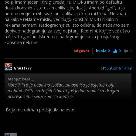
bolji. Imam jedan i drugi uređaj i u MIUI-u imam po defaultu
dosta korisnih sistemskih aplikacija, dok je Android "gol", a ja
nemam volje tražiti svaki put aplikaciju koja mi treba. Ne znam
na kakve reklame misliš, već dugo koristim MIUI i nikakvih
reklama nemam. Nadogradnje su isto odlične, do nedavno sam
dobivao nadogradnju za svoj najstariji Redmi 4, koji je već ušao
u četvrtu godinu. Iskreno te nadogradnje su za prosječnog
korisnika nebitne.
odgovor
hvala
0
0
0
Ghost777
čet 5.9.2019 14:19
mzopg kaže...
Note 7 Pro je nedavno izašao, ali osmica je osjetno bolji
mobitel. Očito su željeli izbaciti još jedan model sa drugim
procesorom i senzorom za kamere.
Boja me odmah podsjetila na ovo:
Osmica ima malo veći i bolji/ljepši display, veću bateriju,
osjetno brži procesor, bolje kamere, bržu memoriju, nema
plastično kućište, ima NFC.
Ovaj uređaj je u biti ozbiljna konkurencija Redmi K20 / Xiaomi