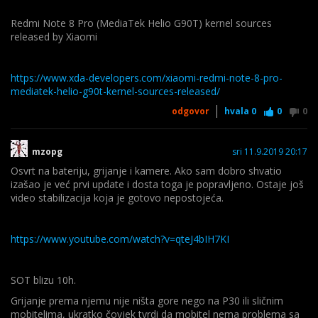
Redmi Note 8 Pro (MediaTek Helio G90T) kernel sources
released by Xiaomi
https://www.xda-developers.com/xiaomi-redmi-note-8-pro-
mediatek-helio-g90t-kernel-sources-released/
odgovor
hvala
0
0
0
mzopg
sri 11.9.2019 20:17
Osvrt na bateriju, grijanje i kamere. Ako sam dobro shvatio
izašao je već prvi update i dosta toga je popravljeno. Ostaje još
video stabilizacija koja je gotovo nepostojeća.
https://www.youtube.com/watch?v=qteJ4bIH7KI
SOT blizu 10h.
Grijanje prema njemu nije ništa gore nego na P30 ili sličnim
mobitelima, ukratko čovjek tvrdi da mobitel nema problema sa