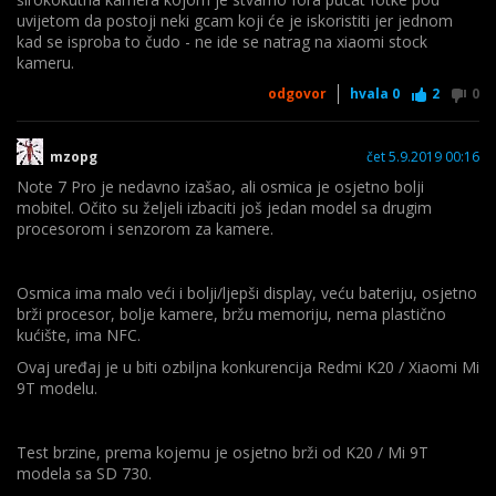
uvijetom da postoji neki gcam koji će je iskoristiti jer jednom
kad se isproba to čudo - ne ide se natrag na xiaomi stock
kameru.
odgovor
hvala
0
2
0
mzopg
čet 5.9.2019 00:16
Note 7 Pro je nedavno izašao, ali osmica je osjetno bolji
mobitel. Očito su željeli izbaciti još jedan model sa drugim
procesorom i senzorom za kamere.
Osmica ima malo veći i bolji/ljepši display, veću bateriju, osjetno
brži procesor, bolje kamere, bržu memoriju, nema plastično
kućište, ima NFC.
Ovaj uređaj je u biti ozbiljna konkurencija Redmi K20 / Xiaomi Mi
9T modelu.
Test brzine, prema kojemu je osjetno brži od K20 / Mi 9T
modela sa SD 730.