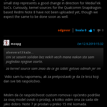
small step represents a good change in direction for MediaTek
SoCs. Curiously, kernel sources for the Qualcomm Snapdragon-
based Redmi Note 8 have not been uploaded yet, though we
expect the same to be done soon as well.
odgovor
hvala
0
1
0
mzopg
čet 12.9.2019 15:32
aloevera13 kaže...
cini se sasvim solidan bez nekih vecih mana nakon sta sam
pogledao njegove osvrte.
za kernel source sam znao da ce ga izdati gotovo odmah jer im
je praksa u zadnjih godinu dana za sve mobitele, no svejedno
Vidio sam tu napomenu, ali za pretpostaviti je da će kroz koji
mislim da nece bas bit puno custom romova..
dan sve biti raspoloživo.
Mislim da će raspoloživost custom romova i općenito podrške
za ovaj model ovisiti o prodaji, a koliko vidim ona za sada ide
jako dobro. Note 7 je prodan u preko 15 mil. komada.
There is a catch though. The kernel source released at this