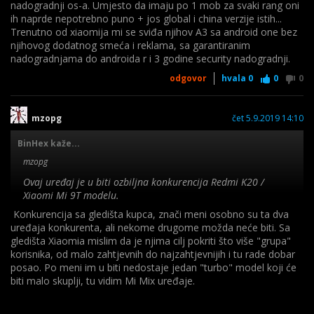
nadogradnji os-a. Umjesto da imaju po 1 mob za svaki rang oni
ih naprde nepotrebno puno + jos global i china verzije istih...
Trenutno od xiaomija mi se sviđa njihov A3 sa android one bez
njihovog dodatnog smeća i reklama, sa garantiranim
nadogradnjama do androida r i 3 godine security nadogradnji.
odgovor
hvala
0
0
0
mzopg
čet 5.9.2019 14:10
BinHex kaže...
mzopg
Ovaj uređaj je u biti ozbiljna konkurencija Redmi K20 /
Xiaomi Mi 9T modelu.
Konkurencija sa gledišta kupca, znači meni osobno su ta dva
uređaja konkurenta, ali nekome drugome možda neće biti. Sa
gledišta Xiaomia mislim da je njima cilj pokriti što više "grupa"
Ne znam koji je baš smisao praviti konkurenciju za svoje
korisnika, od malo zahtjevnih do najzahtjevnijih i tu rade dobar
uređaje al ok. Xiaomi već ima best buy uređaje na tržištu, i tko
posao. Po meni im u biti nedostaje jedan "turbo" model koji će
cilja na takav mob. uzeti će nešto od njihove ponude RN7,
biti malo skuplji, tu vidim Mi Mix uređaje.
K20/Poco, Mi9... samo je pitanje koliko je spreman dati za novi
uređaj. S druge strane imaš ljude koji ne žele "kineze" pa će
tako izbjegavati Xiaomi još nekih 3-4 god dok nedigne cijene na