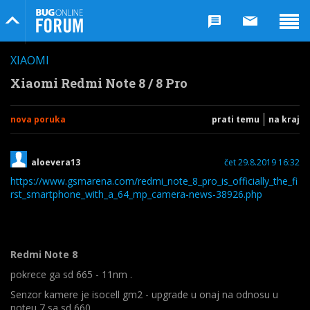
Bug Online Forum
XIAOMI
Xiaomi Redmi Note 8 / 8 Pro
nova poruka
prati temu
na kraj
aloevera13
čet 29.8.2019 16:32
https://www.gsmarena.com/redmi_note_8_pro_is_officially_the_fi
rst_smartphone_with_a_64_mp_camera-news-38926.php
Redmi Note 8
pokrece ga sd 665 - 11nm .
Senzor kamere je isocell gm2 - upgrade u onaj na odnosu u
noteu 7 sa sd 660.