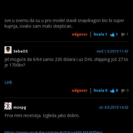
sve u svemu da su u pro model stavili snapdragon bio bi super
kupnja, ovako sam malo skeptican..
odgovor
hvala
1
1
1
SebaOS
ned 1.9.2019 11:47
Jel moguće da 6/64 samo 230 dolara i uz DHL shipping još 27 to
je 1700kn?
Link
odgovor
hvala
0
0
0
mzopg
sri 4.9.2019 14:42
Prva mini recenzija. Izgleda jako dobro.
https://www.youtube.com/watch?v=nMX4M4NfHps