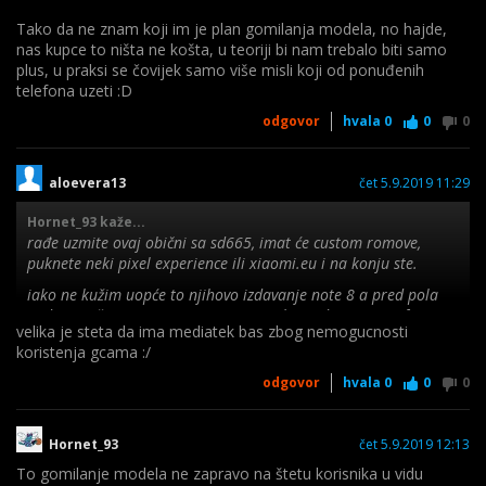
Tako da ne znam koji im je plan gomilanja modela, no hajde,
nas kupce to ništa ne košta, u teoriji bi nam trebalo biti samo
plus, u praksi se čovijek samo više misli koji od ponuđenih
telefona uzeti :D
odgovor
hvala
0
0
0
aloevera13
čet 5.9.2019 11:29
Hornet_93 kaže...
rađe uzmite ovaj obični sa sd665, imat će custom romove,
puknete neki pixel experience ili xiaomi.eu i na konju ste.
iako ne kužim uopće to njihovo izdavanje note 8 a pred pola
godine izašao note 7, pomaci minimalni. jedino stvano fora je
velika je steta da ima mediatek bas zbog nemogucnosti
širokokutna kamera kojom je stvarno fora pucat fotke pod
koristenja gcama :/
uvijetom da postoji neki gcam koji će je iskoristiti jer jednom
kad se isproba to čudo - ne ide se natrag na xiaomi stock
odgovor
hvala
0
0
0
kameru.
Hornet_93
čet 5.9.2019 12:13
To gomilanje modela ne zapravo na štetu korisnika u vidu