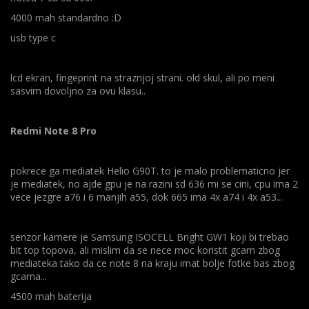
4000 mah standardno :D
usb type c
lcd ekran, fingeprint na straznjoj strani. old skul, ali po meni
sasvim dovoljno za ovu klasu..
Redmi Note 8 Pro
pokrece ga mediatek
Helio G90T. to je malo problematicno jer
je mediatek, no ajde gpu je na razini sd 636 mi se cini, cpu ima 2
vece jezgre a76 i 6 manjih a55, dok 665 ima 4x a74 i 4x a53...
senzor kamere je Samsung ISOCELL Bright GW1 koji bi trebao
bit top topova, ali mislim da se nece moc koristit gcam zbog
mediateka tako da ce note 8 na kraju imat bolje fotke bas zbog
gcama...
4500 mah baterija