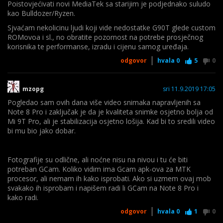
Poistovjećivati novi MediaTek sa starijim je podjednako suludo
kao Bulldozer/Ryzen.
Sjvaćam nekolicinu ljudi koji vide nedostatke
G90T glede custom
ROMovoa i sl., no obratite pozornost na potrebe prosječnog
korisnika te performanse, izradu i cijenu samog uređaja.
odgovor
hvala
0
5
0
mzopg
sri 11.9.2019 17:05
Pogledao sam ovih dana više video snimaka napravljenih sa
Note 8 Pro i zaključak je da je kvaliteta snimke osjetno bolja od
Mi 9T Pro, ali je stabilizacija osjetno lošija. Kad bi to sredili video
bi mu bio jako dobar.
Fotografije su odlične, ali noćne nisu na nivou i tu će biti
potreban GCam. Koliko vidim ima Gcam apk-ova za MTK
procesor, ali nemam ih kako isprobati. Ako si uzmem ovaj mob
svakako ih isprobam i napišem radi li GCam na Note 8 Pro i
kako radi.
odgovor
hvala
0
1
0