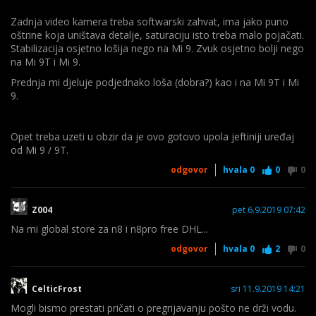
Zadnja video kamera treba softwarski zahvat, ima jako puno
oštrine koja uništava detalje, saturaciju isto treba malo pojačati.
Stabilizacija osjetno lošija nego na Mi 9. Zvuk osjetno bolji nego
na Mi 9T i Mi 9.
Prednja mi djeluje podjednako loša (dobra?) kao i na Mi 9T i Mi
9.
Opet treba uzeti u obzir da je ovo gotovo upola jeftiniji uređaj
od Mi 9 / 9T.
odgovor
hvala
0
0
0
Z004
pet 6.9.2019 07:42
Na mi global store za n8 i n8pro free DHL...
odgovor
hvala
0
2
0
CelticFrost
sri 11.9.2019 14:21
Mogli bismo prestati pričati o pregrijavanju pošto ne drži vodu.