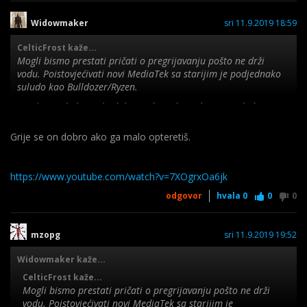
Widowmaker
sri 11.9.2019 18:59
CelticFrost kaže...
Mogli bismo prestati pričati o pregrijavanju pošto ne drži
vodu. Poistovjećivati novi MediaTek sa starijim je podjednako
suludo kao Bulldozer/Ryzen.
Sjvaćam nekolicinu ljudi koji vide nedostatke
G90T glede
custom ROMovoa i sl., no obratite pozornost na potrebe
prosječnog korisnika te performanse, izradu i cijenu samog
Grije se on dobro ako ga malo opteretiš.
uređaja.
https://www.youtube.com/watch?v=7XOgrxOa6jk
odgovor
hvala
0
0
0
mzopg
sri 11.9.2019 19:52
Widowmaker kaže...
CelticFrost kaže...
Mogli bismo prestati pričati o pregrijavanju pošto ne drži
vodu. Poistovjećivati novi MediaTek sa starijim je