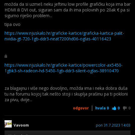
možda da si uzmeš neku jeftinu low profile grafičku koja ima bar
HDMI ili DVI out, siguran sam da ih ima polovnih po 20ak € pa si
sigurno riješio problem...
tipa ovo
https://www.njuskalo.hr/graficke-kartice/graficka-kartica-palit-
nvidia-gt-720-1gb-ddr3-neat7200hd06-oglas-40116423
ili
https://www.njuskalo.hr/graficke-kartice/powercolor-ax5450-
1gbk3-sh-radeon-hd-5450-1gb-ddr3-silent-oglas-38910470
za blagajnu i više nego dovoljno, možda ima i neka dobra duša
tu na forumu kojoj tak nešto stoji i skuplja prašinu pa ti pokloni
za pivu, dvije...
odgovor
hvala
0
0
0
Vavoom
pon 31.7.2023 14:03