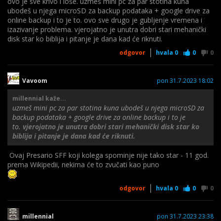
ovo je sve krivo i loše. uzmeš mini pc za par stotina kuna
ubodeš u njega microSD za backup podataka + google drive za
online backup i to je to. ovo sve drugo je gubljenje vremena i
izazivanje problema. vjerojatno je unutra dobri stari mehanički
disk star ko biblija i pitanje je dana kad će riknuti.
odgovor
hvala
0
0
0
Vavoom
pon 31.7.2023 18:02
millennial kaže...
uzmeš mini pc za par stotina kuna ubodeš u njega microSD za
backup podataka + google drive za online backup i to je
to.
vjerojatno je unutra dobri stari mehanički disk star ko
biblija i pitanje je dana kad će riknuti.
Ovaj Presario SFF koji kolega spominje nije tako star - 11 god.
prema Wikipedii, nekima će to zvučati kao puno
odgovor
hvala
0
0
0
millennial
pon 31.7.2023 23:38