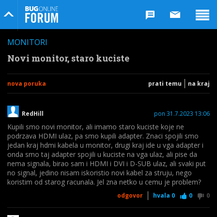
Bug Online Forum
MONITORI
Novi monitor, staro kuciste
nova poruka
prati temu
na kraj
RedHill
pon 31.7.2023 13:06
Kupili smo novi monitor, ali imamo staro kuciste koje ne
podrzava HDMI ulaz, pa smo kupili adapter. Znaci spojili smo
jedan kraj hdmi kabela u monitor, drugi kraj ide u vga adapter i
onda smo taj adapter spojili u kuciste na vga ulaz, ali pise da
nema signala, birao sam i HDMI i DVI i D-SUB ulaz, ali svaki put
no signal, jedino nisam iskoristio novi kabel za struju, nego
koristim od starog racunala. Jel zna netko u cemu je problem?
odgovor
hvala
0
0
0