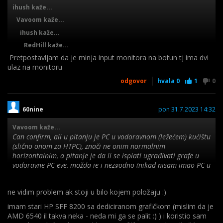
ihush kaže...
Vavoom kaže...
ihush kaže...
RedHill kaže...
Pretpostavljam da je minja input monitora na botun tj ima dvi
ulaz na monitoru
odgovor
hvala
0
1
0
-tad treba nabaviti (nešto skuplji) dp-hdmi adapter ili kabel..
-ispravak čega? tog da nema dvi? pa što? .. ili što je tad juzer
60nine
pon 31.7.2023 14:32
spajao na što,
dok kaže da je spojio na sva tri
.. tj juzer treba
dati kvalitetne info ako želi dobiti kvalitetan odgovor dok se
Vavoom kaže...
ovako šamaramo pokvarenim telefonom i tek iz osmog
Can confirm, ali u pitanju je PC u vodoravnom (ležećem) kućištu
pokušaja imamo nešto upotrebljivo.. :) ..
(slično onom za HTPC), znači ne onim normalnim
-ostatak, malo se uspori, s čime se točno ne slažeš (ili misliš da
horizontalnim, a pitanje je da li se isplati ugrađivati grafe u
je palac lajkanje?) :) .. nije. Ispravi netočno može i bez citata
vodoravne PC-eve, možda je i nezgodno (nikad nisam imao PC u
itd.
vodoravnom kućištu, samo u horizontalnom (zadnji put sam
koristio takav prije 6 god.), pa pišem na pamet)
-po svemu što se da između redova pročitati, juzer je kupio
ne vidim problem ak stoji u bilo kojem položaju :)
hdmi-na-vga konverter.. treba dp-hdmi adapter ili vga-na-hdmi
imam stari HP SFF 8200 sa dediciranom grafičkom (mislim da je
konverter, sve ostalo neće raditi ili je nepotrebno-besmisleno,
AMD 6540 il takva neka - neda mi ga se palit :) ) i koristio sam
skuplje..
Edit: Kada smo već kod polovnih grafa, ja bi mu preporučio