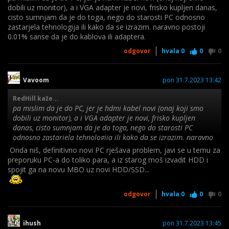
dobili uz monitor), a i VGA adapter je novi, frisko kupljen danas,
cisto sumnjam da je do toga, nego do starosti PC odnosno
zastarjela tehnologija ili kako da se izrazim. naravno postoji
0.01% sanse da je do kablova ili adaptera.
odgovor
hvala
0
0
0
Vavoom
pon 31.7.2023 13:42
RedHill kaže...
pa mislim da je do PC, jer je hdmi kabel novi (onaj koji smo
dobili uz monitor), a i VGA adapter je novi, frisko kupljen
danas, cisto sumnjam da je do toga, nego do starosti PC
odnosno zastarjela tehnologija ili kako da se izrazim. naravno
postoji 0.01% sanse da je do kablova ili adaptera.
Onda niš, definitivno novi PC rješava problem, javi se u temu za
preporuku PC-a do toliko para, a iz starog moš izvadit HDD i
spojit ga na novu MBO uz novi HDD/SSD...
odgovor
hvala
0
0
0
ihush
pon 31.7.2023 13:45