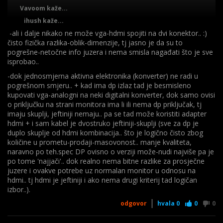
Vavoom kaže...
ihush kaže...
-ali i dalje nikako ne može vga-hdmi spojiti na dvi konektor.. :)
RedHill kaže...
čisto fizička razlika-oblik-dimenzije, tj jasno je da su to
pogrešne-netočne info juzera i nema smisla nagađati što je sve
isprobao..
-dok jednosmjerna aktivna elektronika (konverter) ne radi u
-tad treba nabaviti (nešto skuplji) dp-hdmi adapter ili
pogrešnom smjeru.. + kad ima dp izlaz tad je besmisleno
kabel..
kupovati vga-analogni na neki digitalni konverter, dok samo ovisi
-ispravak čega? tog da nema dvi? pa što? .. ili što je tad juzer
o priključku na strani monitora ima li ili nema dp priključak, tj
spajao na što,
dok kaže da je spojio na sva tri
.. tj juzer
imaju skuplji, jeftiniji nemaju.. pa se tad može koristiti adapter
treba dati kvalitetne info ako želi dobiti kvalitetan odgovor
hdmi + i sam kabel je dvostruko jeftiniji-skuplji (sve za dp je
dok se ovako šamaramo pokvarenim telefonom i tek iz
duplo skuplje od hdmi kombinacija.. što je logično čisto zbog
osmog pokušaja imamo nešto upotrebljivo.. :) ..
količine u prometu-prodaji-masovonost.. manje kvaliteta,
naravno po teh.spec DP ovisno o verziji može-nudi najviše pa je
-ostatak, malo se uspori, s čime se točno ne slažeš (ili misliš
po tome 'najjači'.. dok realno nema bitne razlike za prosječne
da je palac lajkanje?) :) .. nije. Ispravi netočno može i bez
juzere i ovakve potrebe uz normalan monitor u odnosu na
citata itd.
hdmi.. tj hdmi je jeftiniji i ako nema drugi kriterij tad logičan
-po svemu što se da između redova pročitati, juzer je kupio
izbor..).
hdmi-na-vga konverter.. treba dp-hdmi adapter ili vga-na-
odgovor
hvala
0
0
0
hdmi konverter, sve ostalo neće raditi ili je nepotrebno-
besmisleno, skuplje..