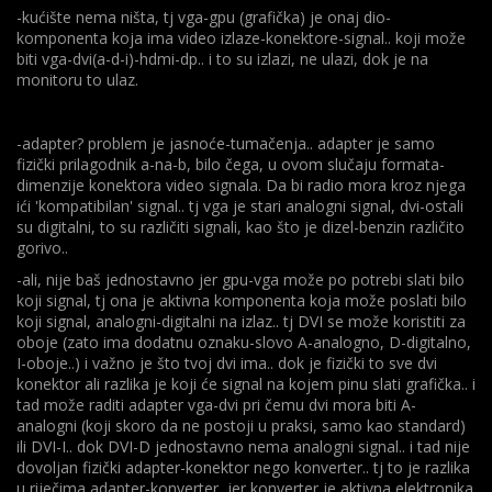
-kućište nema ništa, tj vga-gpu (grafička) je onaj dio-
komponenta koja ima video izlaze-konektore-signal.. koji može
biti vga-dvi(a-d-i)-hdmi-dp.. i to su izlazi, ne ulazi, dok je na
monitoru to ulaz.
-adapter? problem je jasnoće-tumačenja.. adapter je samo
fizički prilagodnik a-na-b, bilo čega, u ovom slučaju formata-
dimenzije konektora video signala. Da bi radio mora kroz njega
ići 'kompatibilan' signal.. tj vga je stari analogni signal, dvi-ostali
su digitalni, to su različiti signali, kao što je dizel-benzin različito
gorivo..
-ali, nije baš jednostavno jer gpu-vga može po potrebi slati bilo
koji signal, tj ona je aktivna komponenta koja može poslati bilo
koji signal, analogni-digitalni na izlaz.. tj DVI se može koristiti za
oboje (zato ima dodatnu oznaku-slovo A-analogno, D-digitalno,
I-oboje..) i važno je što tvoj dvi ima.. dok je fizički to sve dvi
konektor ali razlika je koji će signal na kojem pinu slati grafička.. i
tad može raditi adapter vga-dvi pri čemu dvi mora biti A-
analogni (koji skoro da ne postoji u praksi, samo kao standard)
ili DVI-I.. dok DVI-D jednostavno nema analogni signal.. i tad nije
dovoljan fizički adapter-konektor nego konverter.. tj to je razlika
u riječima adapter-konverter, jer konverter je aktivna elektronika