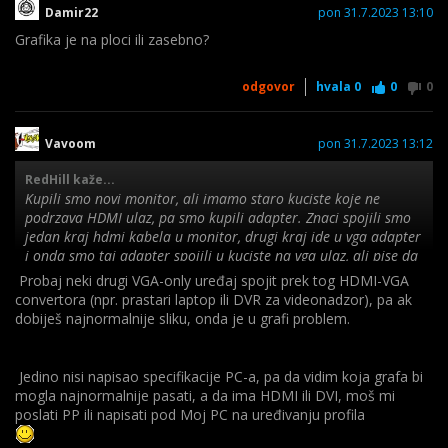
Damir22
pon 31.7.2023 13:10
Grafika je na ploci ili zasebno?
odgovor
hvala
0
0
0
Vavoom
pon 31.7.2023 13:12
RedHill kaže...
Kupili smo novi monitor, ali imamo staro kuciste koje ne
podrzava HDMI ulaz, pa smo kupili adapter. Znaci spojili smo
jedan kraj hdmi kabela u monitor, drugi kraj ide u vga adapter
i onda smo taj adapter spojili u kuciste na vga ulaz, ali pise da
nema signala, birao sam i HDMI i DVI i D-SUB ulaz, ali svaki put
Probaj neki drugi VGA-only uređaj spojit prek tog HDMI-VGA
no signal, jedino nisam iskoristio novi kabel za struju, nego
convertora (npr. prastari laptop ili DVR za videonadzor), pa ak
koristim od starog racunala. Jel zna netko u cemu je problem?
dobiješ najnormalnije sliku, onda je u grafi problem.
Jedino nisi napisao specifikacije PC-a, pa da vidim koja grafa bi
mogla najnormalnije pasati, a da ima HDMI ili DVI, moš mi
poslati PP ili napisati pod Moj PC na uređivanju profila