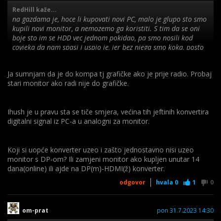
RedHill kaže...
na gazdama je, hoce li kupovati novi PC, malo je glupo sto smo
kupili novi monitor, a nemozemo ga koristiti. S tim da se oni
boje sto im se HDD vec jednom pokidao, pa smo nosili kod
covjeka da nam spasi i uspio je, jer bez njega smo koka, posto
se na njemu nalaze vazni podaci, kao i program za kasu, malo
se boje da ne bi doslo do necega kada se i ako se bude
Ja sumnjam da je do kompa tj grafičke ako je prije radio. Probaj
prebacivalo stari HDD u novo racunalo, ako i budu kupili.
stari monitor ako radi nije do grafičke.
Htjeli su novi monitor, ja sam im narucio, nabavio adapter, ali
eto nisam mislio da ce biti problem s grafickom.
Ihush je u pravu sta se tiče smjera, većina tih jeftinih konvertira
digitalni signal iz PC-a u analogni za monitor.
Koji si uopće konverter uzeo i zašto jednostavno nisi uzeo
monitor s DP-om? Ili zamjeni monitor ako kupljen unutar 14
dana(online) ili ajde na DP(m)-HDMI(ž) konverter.
odgovor
hvala
0
1
0
om-prat
pon 31.7.2023 14:30