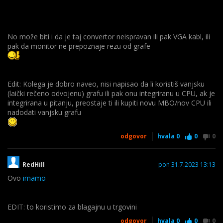
No može biti i da je taj convertor neispravan ili pak VGA kabl, ili
pak da monitor ne prepoznaje rezu od grafe
Edit: Kolega je dobro naveo, nisi napisao da li koristiš vanjsku
(laički rečeno odvojenu) grafu ili pak onu integriranu u CPU, ak je
integrirana u pitanju, preostaje ti ili kupiti novu MBO/nov CPU ili
nadodati vanjsku grafu
odgovor
hvala
0
0
0
RedHill
pon 31.7.2023 13:13
Ovo
imamo
EDIT: to koristimo za blagajnu u trgovini
odgovor
hvala
0
0
0