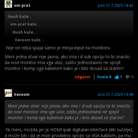
Pretpostavljam da je minja input monitora na botun tj ima dvi
om-prat
pon 31.7.2023 14:42
ulaz na monitoru
ihush kaže...
om-prat kaže...
ihush kaže...
Vavoom kaže...
Nije on ništa spaja samo je minja input na monitoru.
ihush kaže...
RedHill kaže...
Meni jedna stvar nije jasna, ako ima i d-sub opciju to bi znacilo
da novi monitor ima vga ulaz, zašto jednostavno ne spojit
monitor i komp vga kabelom kako je i bilo dosad sa starim?
odgovor
hvala
0
1
0
Vavoom
pon 31.7.2023 14:48
-ali i dalje nikako ne može vga-hdmi spojiti na dvi konektor.. :)
čisto fizička razlika-oblik-dimenzije, tj jasno je da su to
Meni jedna stvar nije jasna, ako ima i d-sub opciju to bi znacilo
pogrešne-netočne info juzera i nema smisla nagađati što je sve
da novi monitor ima vga ulaz, zašto jednostavno ne spojit
isprobao..
monitor i komp vga kabelom kako je i bilo dosad sa starim?
-dok jednosmjerna aktivna elektronika (konverter) ne radi u
Ni meni, možda jer je HDMI ipak digitalan interface (iliti sučelje),
pogrešnom smjeru.. + kad ima dp izlaz tad je besmisleno
a može biti i da je mon prvobitno spojio sa VGA kablom, pa mu
kupovati vga-analogni na neki digitalni konverter, dok samo