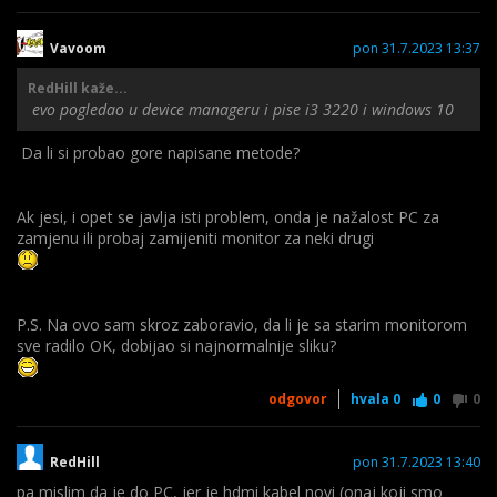
615
Vavoom
pon 31.7.2023 13:37
RedHill kaže...
Jesi li siguran da je baš 3220 unutra, koliko vidim na netu
evo pogledao u device manageru i pise i3 3220 i windows 10
Presario 6300 postoji s više varijanti i3-ce, dobro pogledaj u
Control Panelu (koja verzija Windowsa/bilo kojeg OS-a je na
Da li si probao gore napisane metode?
njemu?) kakav je CPU na njemu, pa nam napiši
Ak jesi, i opet se javlja isti problem, onda je nažalost PC za
zamjenu ili probaj zamijeniti monitor za neki drugi
P.S. Na ovo sam skroz zaboravio, da li je sa starim monitorom
sve radilo OK, dobijao si najnormalnije sliku?
odgovor
hvala
0
0
0
RedHill
pon 31.7.2023 13:40
pa mislim da je do PC, jer je hdmi kabel novi (onaj koji smo