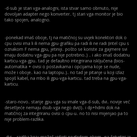
-d-sub je stari vga-analogni, ista stvar samo obrnuto, nije
dovoljan adapter nego konverter.. tj stari vga monitor je bio
tako spojen, analogno.
-ponekad imaš oboje, tj na matičnoj su uvjek konektori dok o
cpu ovisi ima li ili nema gpu-grafiku pa radi ili ne radi (intel cpu s
oznakom F nema gpu, jetiniji.. pošto se koriste za gajmere svi
imaju dodatnu vga-gpu pa nije potrebno..) .. i ako imaš dodatnu
karticu-vga-gpu.. tad je defaultno integrirana isključena (bios-
automatika + ovisi o postavkama i opcijama koje se nude,
može i oboje.. kao na laptopu..).. no tad je pitanje u koji izlaz
spojiš kabel, na mbo ili gpu-vga-karticu.. tad treba na gpu-vga-
karticu.
-staro-novo.. starije gpu-vga su imale vga-d-sub, dvi.. novije već
desetljeće nemaju dsub-vga nego dvi(I).. i dp+hdmi dok na
matičnoj za integriranu ovisi o cpu-u.. no to nisi mijenjao pa to
nije problem-razlika.
-dvi ... razlika koju možeš vidjeti pogledom-okom.. na četvrtini je