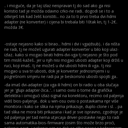
.. i moguće, da je taj izlaz neispravan tj do sad ako ga nisi
koristio tad je možda odavno crko-ne radi.. dogodi se i to a
otkriješ tek kad želiš koristiti... no za to ti prvo treba dvi-hdmi
adapter (ne konverter) i cijena bi trebala biti 10tak kn, tj 1-2€..
možda 3€.
-ostaje nejasno kako si birao... hdmi i dvi i vga(dsub).. i da ništa
ne radi, tj ne možeš ugurati adapter-konverter u bilo koji ulaz-
izlaz.. kako si mogao birati hdmi-dvi-vga tj nejasno je što pod
tim misliš-kažeš.. jer u njih nisi mogao ubosti adapter koji držiš u
ruci, koji imaš.. tj ne možeš u dvi ubosti hdmi ili vga.. tj nisi
mogao u sva tri ubosti, dok je konverter jednosmjerni i u
pogrešnom smjeru ne radi pa je beskorisno ubosti-spojiti ga..
-da imaš dvi-adapter (za vga ili hdmi) on bi radio u oba slučaja
jer je 'glupi adapter-žica..'.. i samo ovisi o tome da grafička
detektira i omogući izlaz-signal na konektoru, recimo od paljenja
vidiš bios-paljenje.. dok u win-osu ovisi o postavkama npr više
monitora i kako se slika na njima prikazuje, duplo-clone i sl. .. pa
tad slika ne mora biti prikazana i kad je sve ispravno, zgodnije je
od paljenja jer tad nema utjecaja driver-postavke nego to radi
sama automatika-bios-firmware (osim što može brzo proći,