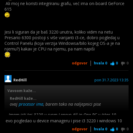
Ali moj ne koristi integriranu grafu, već ima on-board GeForce
615
Jesi li siguran da je baš 3220 unutra, koliko vidim na netu
Presario 6300 postoji s više varijanti i3-ce, dobro pogledaj u
Control Panelu (koja verzija Windowsa/bilo kojeg OS-a je na
njemu?) kakav je CPU na njemu, pa nam napiši
odgovor
hvala
0
0
0
RedHill
pon 31.7.2023 13:35
Vavoom kaže...
RedHill kaže...
ovaj
procesor ima
, barem tako na naljepnici pise
Imam isti taj 3220 u svom Lenovo All-in-One PC-u (star 10
god., kupljen polovan prije 3), kakva slučajnost
evo pogledao u device manageru i pise i3 3220 i windows 10
odgovor
hvala
0
0
0
Ali moj ne koristi integriranu grafu, već ima on-board GeForce