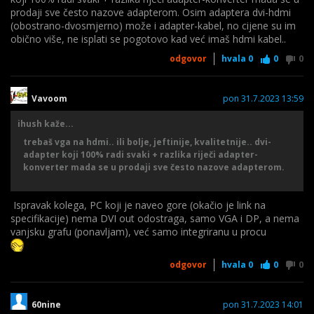
prodaji sve često nazove adapterom. Osim adaptera dvi-hdmi
(obostrano-dvosmjerno) može i adapter-kabel, no cijene su im
obično više, ne isplati se pogotovo kad već imaš hdmi kabel..
odgovor
hvala
0
0
0
Vavoom
pon 31.7.2023 13:59
ihush kaže...
trebaš vga na hdmi.. ili bolje, jeftinije, kvalitetnije..
dvi-
adapter koji 100% radi
svaki + razlika riječi adapter-
konverter mada se u prodaji sve često nazove adapterom.
Ispravak kolega, PC koji je naveo gore (okačio je link na
specifikacije) nema DVI out odostraga, samo VGA i DP, a nema
vanjsku grafu (ponavljam), već samo integriranu u procu
odgovor
hvala
0
0
0
60nine
pon 31.7.2023 14:01