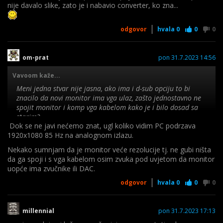
nije davalo slike, zato je i nabavio converter, ko zna...
ovisi o priključku na strani monitora ima li ili nema dp
priključak, tj imaju skuplji, jeftiniji nemaju.. pa se tad može
koristiti adapter hdmi + i sam kabel je dvostruko jeftiniji-
odgovor
hvala
0
0
0
skuplji (sve za dp je duplo skuplje od hdmi kombinacija.. što je
logično čisto zbog količine u prometu-prodaji-masovonost..
manje kvaliteta, naravno po teh.spec DP ovisno o verziji može-
om-prat
pon 31.7.2023 14:56
nudi najviše pa je po tome 'najjači'.. dok realno nema bitne
razlike za prosječne juzere i ovakve potrebe uz normalan
Vavoom kaže...
monitor u odnosu na hdmi.. tj hdmi je jeftiniji i ako nema
Meni jedna stvar nije jasna, ako ima i d-sub opciju to bi
drugi kriterij tad logičan izbor..).
znacilo da novi monitor ima vga ulaz, zašto jednostavno ne
spojit monitor i komp vga kabelom kako je i bilo dosad sa
starim?
Dok se ne javi nećemo znat, ugl koliko vidim PC podrzava
1920x1080 85 Hz na analognom izlazu.
Ni meni, možda jer je HDMI ipak digitalan interface (iliti
sučelje), a može biti i da je mon prvobitno spojio sa VGA
Nekako sumnjam da je monitor veće rezolucije tj. ne gubi ništa
kablom, pa mu nije davalo slike, zato je i nabavio converter, ko
da ga spoji i s vga kabelom osim zvuka pod uvjetom da monitor
zna...
uopće ima zvučnike ili DAC.
odgovor
hvala
0
0
0
millennial
pon 31.7.2023 17:13