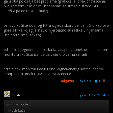
ga u oba položaja bez problema (grafička je ionak pričvršćena,
HD5670 ako se radilo o horizontalnom, imao sam je prije 14
bilo šarafom, bilo onim "klapnama" sa stražnje strane SFF
god. i dobro se pokazala
kućišta pa ne može nikud :) )
ps: ovo kućište od mog HP-a izgleda skoro pa identično kao ovo
gore s linka kojeg je stavio (vjerojatno su razlike u nijansama,
usb portovima i tak to)
edit: bilo bi zgodno da poslika taj adapter, konektore na samom
monitoru i kućištu iza, pa da vidimo o čemu se radi
edit 2: neki monitori imaju i onaj digital/analog switch, bar ovi
stariji koji su imali HDMI/DVI i VGA inpute
odgovor
hvala
1
1
0
ihush
pon 31.7.2023 14:37
om-prat kaže...
ihush kaže...