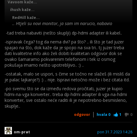
Vavoom kaže...
ihush kaže...
RedHill kaže...
.. Htjeli su novi monitor, ja sam im narucio, nabavio
adapter, ali eto nisam mislio da ce biti problem s
-tad treba nabaviti (nešto skuplji) dp-hdmi adapter ili kabel..
grafickom.
-ispravak čega? tog da nema dvi? pa što? .. ili što je tad juzer
-ponovo.. vjerojatno si uzeo pogrešan konverter, hdmi na
spajao na što, dok kaže da je spojio na sva tri.. tj juzer treba
vga.. trebaš vga na hdmi.. ili bolje, jeftinije, kvalitetnije..
dvi-
dati kvalitetne info ako želi dobiti kvalitetan odgovor dok se
adapter koji 100% radi
svaki + razlika riječi adapter-
ovako šamaramo pokvarenim telefonom i tek iz osmog
konverter mada se u prodaji sve često nazove adapterom.
pokušaja imamo nešto upotrebljivo.. :) ..
Osim adaptera dvi-hdmi (obostrano-dvosmjerno) može i
-ostatak, malo se uspori, s čime se točno ne slažeš (ili misliš da
adapter-kabel, no cijene su im obično više, ne isplati se
je palac lajkanje?) :) .. nije. Ispravi netočno može i bez citata itd.
pogotovo kad već imaš hdmi kabel..
-po svemu što se da između redova pročitati, juzer je kupio
Ispravak kolega, PC koji je naveo gore (okačio je link na
hdmi-na-vga konverter.. treba dp-hdmi adapter ili vga-na-hdmi
specifikacije) nema DVI out odostraga, samo VGA i DP, a nema
konverter, sve ostalo neće raditi ili je nepotrebno-besmisleno,
vanjsku grafu (ponavljam), već samo integriranu u procu
skuplje..
odgovor
hvala
0
1
0
om-prat
pon 31.7.2023 14:28