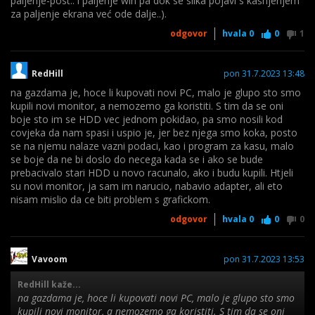
paljenje-post.. i paljenje win pa dok se slika pojavi s kašnjenjem
za paljenje ekrana već ode dalje..).
odgovor
hvala
0
0
1
RedHill
pon 31.7.2023 13:48
na gazdama je, hoce li kupovati novi PC, malo je glupo sto smo
kupili novi monitor, a nemozemo ga koristiti. S tim da se oni
boje sto im se HDD vec jednom pokidao, pa smo nosili kod
covjeka da nam spasi i uspio je, jer bez njega smo koka, posto
se na njemu nalaze vazni podaci, kao i program za kasu, malo
se boje da ne bi doslo do necega kada se i ako se bude
prebacivalo stari HDD u novo racunalo, ako i budu kupili. Htjeli
su novi monitor, ja sam im narucio, nabavio adapter, ali eto
nisam mislio da ce biti problem s grafickom.
odgovor
hvala
0
0
0
Vavoom
pon 31.7.2023 13:53
RedHill kaže...
na gazdama je, hoce li kupovati novi PC, malo je glupo sto smo
kupili novi monitor, a nemozemo ga koristiti. S tim da se oni