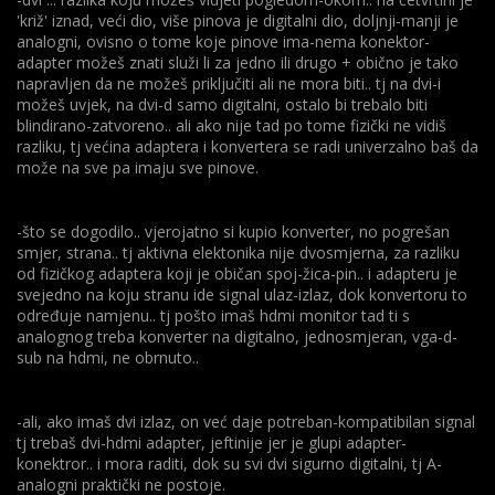
'križ' iznad, veći dio, više pinova je digitalni dio, doljnji-manji je
analogni, ovisno o tome koje pinove ima-nema konektor-
adapter možeš znati služi li za jedno ili drugo + obično je tako
napravljen da ne možeš priključiti ali ne mora biti.. tj na dvi-i
možeš uvjek, na dvi-d samo digitalni, ostalo bi trebalo biti
blindirano-zatvoreno.. ali ako nije tad po tome fizički ne vidiš
razliku, tj većina adaptera i konvertera se radi univerzalno baš da
može na sve pa imaju sve pinove.
-što se dogodilo.. vjerojatno si kupio konverter, no pogrešan
smjer, strana.. tj aktivna elektonika nije dvosmjerna, za razliku
od fizičkog adaptera koji je običan spoj-žica-pin.. i adapteru je
svejedno na koju stranu ide signal ulaz-izlaz, dok konvertoru to
određuje namjenu.. tj pošto imaš hdmi monitor tad ti s
analognog treba konverter na digitalno, jednosmjeran, vga-d-
sub na hdmi, ne obrnuto..
-ali, ako imaš dvi izlaz, on već daje potreban-kompatibilan signal
tj trebaš dvi-hdmi adapter, jeftinije jer je glupi adapter-
konektror.. i mora raditi, dok su svi dvi sigurno digitalni, tj A-
analogni praktički ne postoje.