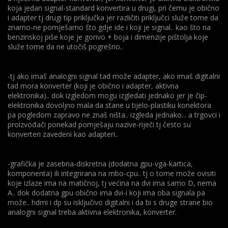
koja jedan signal-standard konvertira u drugi, pri čemu je obično
i adapter tj drugi tip priključka jer različiti priključci služe tome da
znamo-ne pomješamo što gdje ide i koji je signal.. kao što na
benzinskoj piše koje je gorivo + boja i dimenzije pištolja koje
služe tome da ne utočiš pogrešno..
-tj ako imaš analogni signal tad može adapter, ako imaš digitalni
tad mora konverter (koji je obično i adapter, aktivna
elektronika).. dok izgledom mogu izgledati jednako jer je čip-
elektronika dovoljno mala da stane u tijelo-plastiku konektora
pa pogledom zapravo ne znaš ništa.. izgleda jednako... a trgovci i
proizvođači ponekad pomješaju nazive-riječi tj često su
konverteri zavedeni kao adapteri..
-grafička je zasebna-diskretna (dodatna gpu-vga-kartica,
komponenta) ili integrirana na mbo-cpu.. tj o tome može ovisiti
koje izlaze ima na matičnoj, tj većina na dvi ima samo D, nema
A.. dok dodatna gpu obično ima dvi-i koji ima oba signala pa
može.. hdmi i dp su isključivo digitalni i da bi s druge strane bio
analogni signal treba aktivna elektronika, konverter.