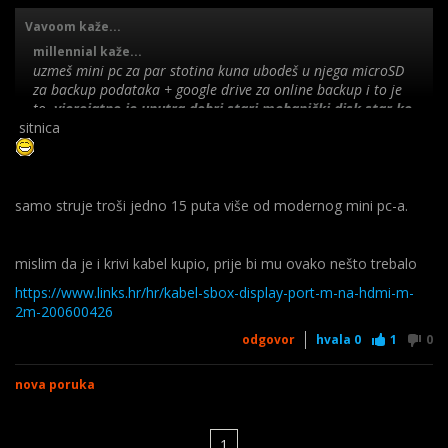
Vavoom kaže...
millennial kaže...
uzmeš mini pc za par stotina kuna ubodeš u njega microSD
za backup podataka + google drive za online backup i to je
to.
vjerojatno je unutra dobri stari mehanički disk star ko
sitnica
biblija i pitanje je dana kad će riknuti.
Ovaj Presario SFF koji kolega spominje nije tako star - 11 god.
prema Wikipedii, nekima će to zvučati kao puno
samo struje troši jedno 15 puta više od modernog mini pc-a.
mislim da je i krivi kabel kupio, prije bi mu ovako nešto trebalo
https://www.links.hr/hr/kabel-sbox-display-port-m-na-hdmi-m-
2m-200600426
odgovor
hvala
0
1
0
nova poruka
1