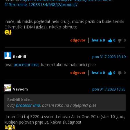
015m-roline-12033134/63852/product/
Inače, ak misliš pogledat neki drugi, moraš paziti da bude ženski
DP-muški HDMI (izlaz), nikako obrnuto
odgovor
hvala
0
0
0
RedHill
pon 31.7.2023 13:19
ovaj
procesor ima
, barem tako na naljepnici pise
odgovor
hvala
0
0
0
Vavoom
pon 31.7.2023 13:23
RedHill kaže...
ovaj
procesor ima
, barem tako na naljepnici pise
Imam isti taj 3220 u svom Lenovo All-in-One PC-u (star 10 god.,
kupljen polovan prije 3), kakva slučajnost