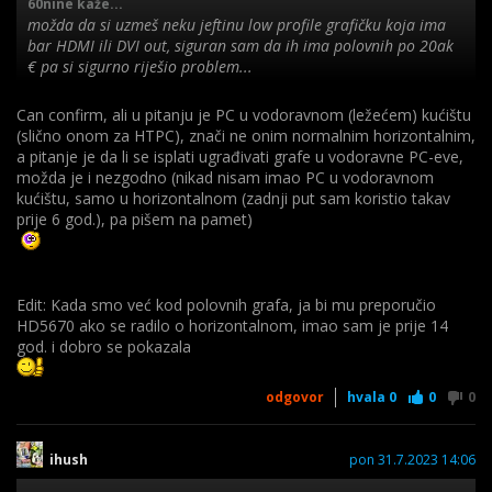
60nine kaže...
možda da si uzmeš neku jeftinu low profile grafičku koja ima
bar HDMI ili DVI out, siguran sam da ih ima polovnih po 20ak
€ pa si sigurno riješio problem...
tipa ovo
Can confirm, ali u pitanju je PC u vodoravnom (ležećem) kućištu
https://www.njuskalo.hr/graficke-kartice/graficka-kartica-palit-
(slično onom za HTPC), znači ne onim normalnim horizontalnim,
nvidia-gt-720-1gb-ddr3-neat7200hd06-oglas-40116423
a pitanje je da li se isplati ugrađivati grafe u vodoravne PC-eve,
možda je i nezgodno (nikad nisam imao PC u vodoravnom
kućištu, samo u horizontalnom (zadnji put sam koristio takav
ili
prije 6 god.), pa pišem na pamet)
https://www.njuskalo.hr/graficke-kartice/powercolor-ax5450-
1gbk3-sh-radeon-hd-5450-1gb-ddr3-silent-oglas-38910470
Edit: Kada smo već kod polovnih grafa, ja bi mu preporučio
HD5670 ako se radilo o horizontalnom, imao sam je prije 14
za blagajnu i više nego dovoljno, možda ima i neka dobra duša
god. i dobro se pokazala
tu na forumu kojoj tak nešto stoji i skuplja prašinu pa ti
pokloni za pivu, dvije...
odgovor
hvala
0
0
0
ihush
pon 31.7.2023 14:06