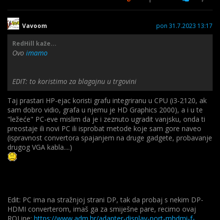
Vavoom
pon 31.7.2023 13:17
RedHill kaže...
Ovo
imamo
EDIT: to koristimo za blagajnu u trgovini
Taj prastari HP-ejac koristi grafu integriranu u CPU (i3-2120, ak
sam dobro vidio, grafa u njemu je HD Graphics 2000), a i u te
"ležeće" PC-eve mislim da je i zeznuto ugradit vanjsku, onda ti
preostaje ili novi PC ili isprobat metode koje sam gore naveo
(ispravnost convertora spajanjem na druge gadgete, probavanje
drugog VGA kabla....)
Edit: PC ima na stražnjoj strani DP, tak da probaj s nekim DP-
HDMI converterom, imaš ga za smiješne pare, recimo ovaj
ROLine:
https://www.adm.hr/adapter-display-port-mhdmi-f-