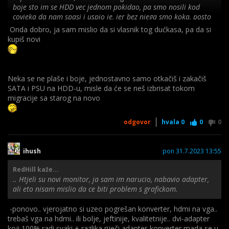
boje sto im se HDD vec jednom pokidao, pa smo nosili kod
covjeka da nam spasi i uspio je, jer bez njega smo koka, posto
se na njemu nalaze vazni podaci, kao i program za kasu, malo
Onda dobro, ja sam mislio da si vlasnik tog dućkasa, pa da si
se boje da ne bi doslo do necega kada se i ako se bude
kupiš novi
prebacivalo stari HDD u novo racunalo, ako i budu kupili.
Htjeli su novi monitor, ja sam im narucio, nabavio adapter, ali
eto nisam mislio da ce biti problem s grafickom.
Neka se ne plaše i boje, jednostavno samo otkačiš i zakačiš
SATA i PSU na HDD-u, misle da će se neš izbrisat tokom
migracije sa starog na novo
odgovor
hvala
0
0
0
ihush
pon 31.7.2023 13:55
RedHill kaže...
.. Htjeli su novi monitor, ja sam im narucio, nabavio adapter,
ali eto nisam mislio da ce biti problem s grafickom.
-ponovo.. vjerojatno si uzeo pogrešan konverter, hdmi na vga..
trebaš vga na hdmi.. ili bolje, jeftinije, kvalitetnije.. dvi-adapter
koji 100% radi svaki + razlika riječi adapter-konverter mada se u