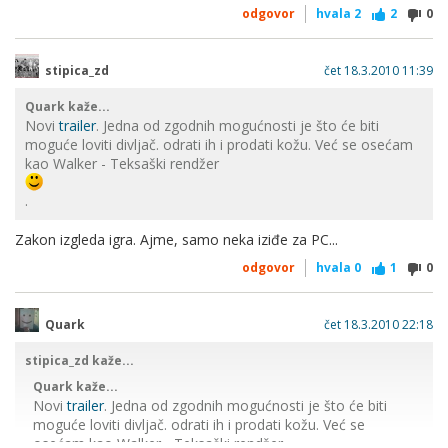
odgovor
hvala
2
2
0
stipica_zd
čet 18.3.2010 11:39
Quark kaže...
Novi
trailer
. Jedna od zgodnih mogućnosti je što će biti
moguće loviti divljač. odrati ih i prodati kožu. Već se osećam
kao Walker - Teksaški rendžer
.
Zakon izgleda igra. Ajme, samo neka iziđe za PC...
odgovor
hvala
0
1
0
Quark
čet 18.3.2010 22:18
stipica_zd kaže...
Quark kaže...
Novi
trailer
. Jedna od zgodnih mogućnosti je što će biti
moguće loviti divljač. odrati ih i prodati kožu. Već se
osećam kao Walker - Teksaški rendžer