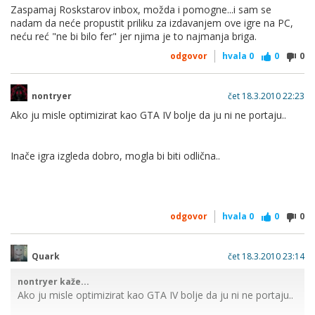
Zaspamaj Roskstarov inbox, možda i pomogne...i sam se
.
nadam da neće propustit priliku za izdavanjem ove igre na PC,
neću reć "ne bi bilo fer" jer njima je to najmanja briga.
Zakon izgleda igra. Ajme, samo neka iziđe za PC...
odgovor
hvala
0
0
0
nontryer
čet 18.3.2010 22:23
Ako ju misle optimizirat kao GTA IV bolje da ju ni ne portaju..
Inače igra izgleda dobro, mogla bi biti odlična..
odgovor
hvala
0
0
0
Quark
čet 18.3.2010 23:14
nontryer kaže...
Ako ju misle optimizirat kao GTA IV bolje da ju ni ne portaju..