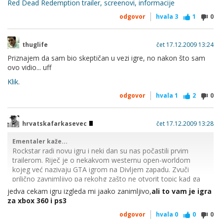
Red Dead Redemption trailer, screenovi, informacije
odgovor
hvala
3
1
0
thuglife
čet 17.12.2009 13:24
Priznajem da sam bio skeptičan u vezi igre, no nakon što sam
ovo vidio... uff
Klik
.
odgovor
hvala
1
2
0
hrvatskafarkasevec
čet 17.12.2009 13:28
Ementaler kaže...
Rockstar radi novu igru i neki dan su nas počastili prvim
trailerom. Riječ je o nekakvom westernu open-worldom
kojeg već nazivaju GTA igrom na Divljem zapadu. Zvuči
prilično zavnimljivo pa rekohg zašto ne otvorit topic kad ga
već nema. Da vidimo šta mislite o igri.
jedva cekam igru izgleda mi jaako zanimljivo,
ali to vam je igra
za xbox 360 i ps3
odgovor
hvala
0
0
0
Evo trailera, screenshota i prvih informacija o igri: