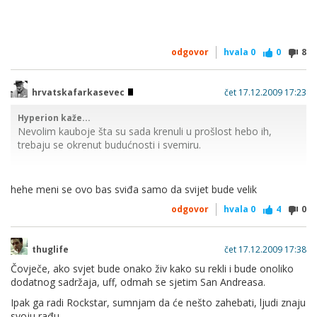
odgovor
hvala
0
0
8
hrvatskafarkasevec
čet 17.12.2009 17:23
Hyperion kaže...
Nevolim kauboje šta su sada krenuli u prošlost hebo ih,
trebaju se okrenut budućnosti i svemiru.
hehe meni se ovo bas sviđa samo da svijet bude velik
odgovor
hvala
0
4
0
thuglife
čet 17.12.2009 17:38
Čovječe, ako svjet bude onako živ kako su rekli i bude onoliko
dodatnog sadržaja, uff, odmah se sjetim San Andreasa.
Ipak ga radi Rockstar, sumnjam da će nešto zahebati, ljudi znaju
svoju rađu.