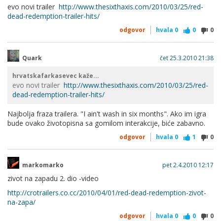
evo novi trailer
http://www.thesixthaxis.com/2010/03/25/red-
dead-redemption-trailer-hits/
odgovor
hvala
0
0
0
Quark
čet 25.3.2010 21:38
hrvatskafarkasevec kaže...
evo novi trailer
http://www.thesixthaxis.com/2010/03/25/red-
dead-redemption-trailer-hits/
Najbolja fraza trailera. "I ain't wash in six months". Ako im igra
bude ovako životopisna sa gomilom interakcije, biće zabavno.
odgovor
hvala
0
1
0
markomarko
pet 2.4.2010 12:17
zivot na zapadu 2. dio -video
http://crotrailers.co.cc/2010/04/01/red-dead-redemption-zivot-
na-zapa/
odgovor
hvala
0
0
0