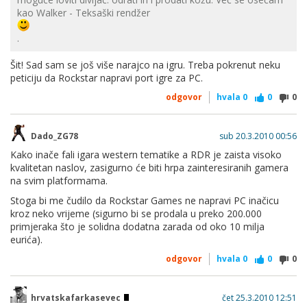
kao Walker - Teksaški rendžer
.
Šit! Sad sam se još više narajco na igru. Treba pokrenut neku
peticiju da Rockstar napravi port igre za PC.
odgovor
hvala
0
0
0
Dado_ZG78
sub 20.3.2010 00:56
Kako inače fali igara western tematike a RDR je zaista visoko
kvalitetan naslov, zasigurno će biti hrpa zainteresiranih gamera
na svim platformama.
Stoga bi me čudilo da Rockstar Games ne napravi PC inačicu
kroz neko vrijeme (sigurno bi se prodala u preko 200.000
primjeraka što je solidna dodatna zarada od oko 10 milja
eurića).
odgovor
hvala
0
0
0
hrvatskafarkasevec
čet 25.3.2010 12:51