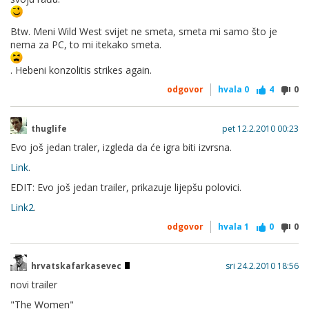
Btw. Meni Wild West svijet ne smeta, smeta mi samo što je
nema za PC, to mi itekako smeta.
. Hebeni konzolitis strikes again.
odgovor
hvala
0
4
0
thuglife
pet 12.2.2010 00:23
Evo još jedan traler, izgleda da će igra biti izvrsna.
Link
.
EDIT: Evo još jedan trailer, prikazuje lijepšu polovici.
Link2
.
odgovor
hvala
1
0
0
hrvatskafarkasevec
sri 24.2.2010 18:56
novi trailer
"The Women"