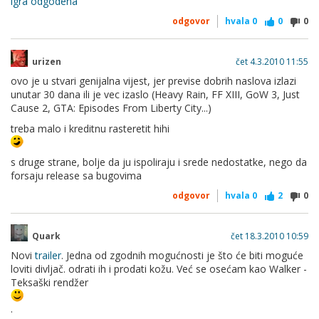
igra odgodena
odgovor
hvala
0
0
0
urizen
čet 4.3.2010 11:55
ovo je u stvari genijalna vijest, jer previse dobrih naslova izlazi
unutar 30 dana ili je vec izaslo (Heavy Rain, FF XIII, GoW 3, Just
Cause 2, GTA: Episodes From Liberty City...)
treba malo i kreditnu rasteretit hihi
s druge strane, bolje da ju ispoliraju i srede nedostatke, nego da
forsaju release sa bugovima
odgovor
hvala
0
2
0
Quark
čet 18.3.2010 10:59
Novi
trailer
. Jedna od zgodnih mogućnosti je što će biti moguće
loviti divljač. odrati ih i prodati kožu. Već se osećam kao Walker -
Teksaški rendžer
.