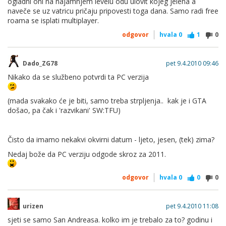
ogladni oni na najamnjem levelu odu ulovit kojeg jelena a
naveče se uz vatricu pričaju pripovesti toga dana. Samo radi free
roama se isplati multiplayer.
odgovor
hvala
0
1
0
Dado_ZG78
pet 9.4.2010 09:46
Nikako da se službeno potvrdi ta PC verzija
(mada svakako će je biti, samo treba strpljenja.. kak je i GTA
došao, pa čak i 'razvikani' SW:TFU)
Čisto da imamo nekakvi okvirni datum - ljeto, jesen, (tek) zima?
Nedaj bože da PC verziju odgode skroz za 2011.
odgovor
hvala
0
0
0
urizen
pet 9.4.2010 11:08
sjeti se samo San Andreasa. kolko im je trebalo za to? godinu i