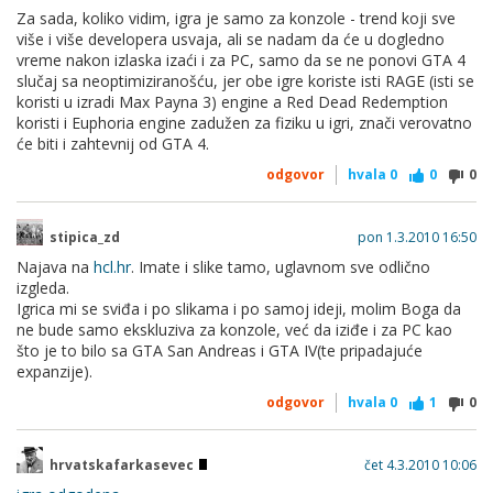
Za sada, koliko vidim, igra je samo za konzole - trend koji sve
više i više developera usvaja, ali se nadam da će u dogledno
vreme nakon izlaska izaći i za PC, samo da se ne ponovi GTA 4
slučaj sa neoptimiziranošću, jer obe igre koriste isti RAGE (isti se
koristi u izradi Max Payna 3) engine a Red Dead Redemption
koristi i Euphoria engine zadužen za fiziku u igri, znači verovatno
će biti i zahtevnij od GTA 4.
odgovor
hvala
0
0
0
stipica_zd
pon 1.3.2010 16:50
Najava na
hcl.hr
. Imate i slike tamo, uglavnom sve odlično
izgleda.
Igrica mi se sviđa i po slikama i po samoj ideji, molim Boga da
ne bude samo ekskluziva za konzole, već da iziđe i za PC kao
što je to bilo sa GTA San Andreas i GTA IV(te pripadajuće
expanzije).
odgovor
hvala
0
1
0
hrvatskafarkasevec
čet 4.3.2010 10:06