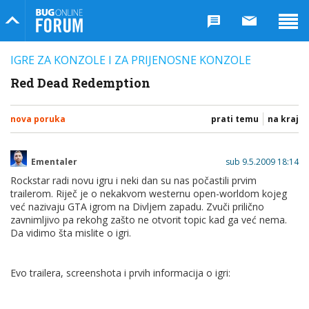
Bug Online Forum
IGRE ZA KONZOLE I ZA PRIJENOSNE KONZOLE
Red Dead Redemption
nova poruka
prati temu
na kraj
Ementaler
sub 9.5.2009 18:14
Rockstar radi novu igru i neki dan su nas počastili prvim
trailerom. Riječ je o nekakvom westernu open-worldom kojeg
već nazivaju GTA igrom na Divljem zapadu. Zvuči prilično
zavnimljivo pa rekohg zašto ne otvorit topic kad ga već nema.
Da vidimo šta mislite o igri.
Evo trailera, screenshota i prvih informacija o igri: