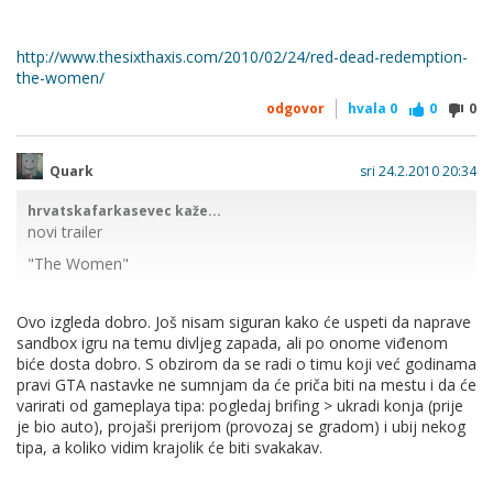
http://www.thesixthaxis.com/2010/02/24/red-dead-redemption-
the-women/
odgovor
hvala
0
0
0
Quark
sri 24.2.2010 20:34
hrvatskafarkasevec kaže...
novi trailer
"The Women"
Ovo izgleda dobro. Još nisam siguran kako će uspeti da naprave
http://www.thesixthaxis.com/2010/02/24/red-dead-
sandbox igru na temu divljeg zapada, ali po onome viđenom
redemption-the-women/
biće dosta dobro. S obzirom da se radi o timu koji već godinama
pravi GTA nastavke ne sumnjam da će priča biti na mestu i da će
varirati od gameplaya tipa: pogledaj brifing > ukradi konja (prije
je bio auto), projaši prerijom (provozaj se gradom) i ubij nekog
tipa, a koliko vidim krajolik će biti svakakav.