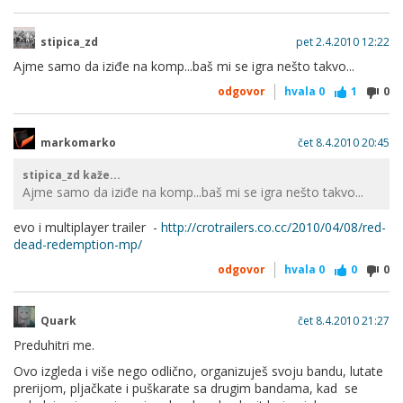
stipica_zd
pet 2.4.2010 12:22
Ajme samo da iziđe na komp...baš mi se igra nešto takvo...
odgovor
hvala
0
1
0
markomarko
čet 8.4.2010 20:45
stipica_zd kaže...
Ajme samo da iziđe na komp...baš mi se igra nešto takvo...
evo i multiplayer trailer -
http://crotrailers.co.cc/2010/04/08/red-
dead-redemption-mp/
odgovor
hvala
0
0
0
Quark
čet 8.4.2010 21:27
Preduhitri me.
Ovo izgleda i više nego odlično, organizuješ svoju bandu, lutate
prerijom, pljačkate i puškarate sa drugim bandama, kad se