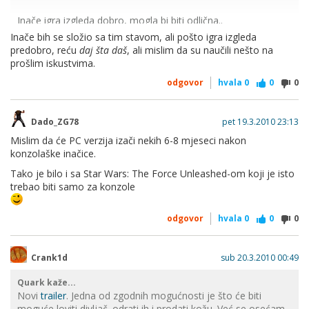
Inače igra izgleda dobro, mogla bi biti odlična..
Inače bih se složio sa tim stavom, ali pošto igra izgleda
predobro, reću
daj šta daš
, ali mislim da su naučili nešto na
prošlim iskustvima.
odgovor
hvala
0
0
0
Dado_ZG78
pet 19.3.2010 23:13
Mislim da će PC verzija izači nekih 6-8 mjeseci nakon
konzolaške inačice.
Tako je bilo i sa Star Wars: The Force Unleashed-om koji je isto
trebao biti samo za konzole
odgovor
hvala
0
0
0
Crank1d
sub 20.3.2010 00:49
Quark kaže...
Novi
trailer
. Jedna od zgodnih mogućnosti je što će biti
moguće loviti divljač. odrati ih i prodati kožu. Već se osećam