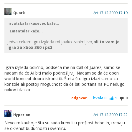
Quark
čet 17.12.2009 17:19
Red Dead Redemption trailer, screenovi, informacije
hrvatskafarkasevec kaže...
Ementaler kaže...
jedva cekam igru izgleda mi jaako zanimljivo,
ali to vam je
igra za xbox 360 i ps3
Igzra izgleda odlično, podseća me na Call of Juarez, samo se
nadam da će AI biti malo podnošljivij. Nadam se da će open
world koncept dobro iskoristiti. Šteta što igra izlazi samo za
konzole ali postoji mogućnost da će biti portana na PC nedugo
nakon izlaska.
odgovor
hvala
0
1
0
Hyperion
čet 17.12.2009 17:22
Nevolim kauboje šta su sada krenuli u prošlost hebo ih, trebaju
se okrenut budućnosti i svemiru.