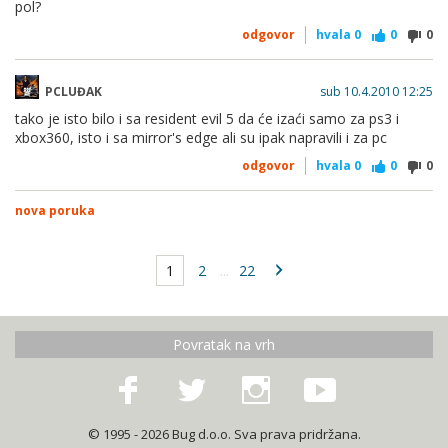
pol?
odgovor
hvala
0
0
0
PCLUĐAK
sub 10.4.2010 12:25
tako je isto bilo i sa resident evil 5 da će izaći samo za ps3 i
xbox360, isto i sa mirror's edge ali su ipak napravili i za pc
odgovor
hvala
0
0
0
nova poruka
1
2
...
22
Povratak na vrh
© 1995 - 2026 Bug d.o.o. Sva prava pridržana.