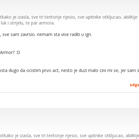
tkako je izasla, sve tri teritorije rijesio, sve upitnike otkljucao, abiliti
uk i strijelu, te par armora.
sve sam zavrsio. nemam sta vise raditi u igri.
10
i Armor? :D
osta dugo da ocistim prvo act, nesto je duzi malo cini mi se, jer sam
 act1 očistio
odg
otkako je izasla, sve tri teritorije rijesio, sve upitnike otkljucao, abilit