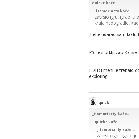
quickr kaže...
_itsmoriarty kaže...
zavrsio igru, igrao ju o
kraja nadogradio, kao l
hehe udarao sam ko lud, 
dao bih igri ocjenu 9/
Već?
PS. jesi otkljucao Kanse
EDIT: i meni je trebalo d
Ja tjedan dana nisam ni
exploring.
quickr
_itsmoriarty kaže...
quickr kaže...
_itsmoriarty kaže...
zavrsio igru, igrao ju 