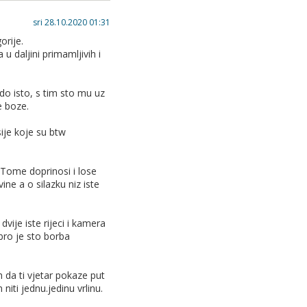
sri 28.10.2020 01:31
orije.
 u daljini primamljivih i
do isto, s tim sto mu uz
e boze.
ije koje su btw
am se dosta fokusirao
 Tome doprinosi i lose
ine a o silazku niz iste
o dugo sam u act1.
ije iste rijeci i kamera
obro je sto borba
da ti vjetar pokaze put
iti jednu.jedinu vrlinu.