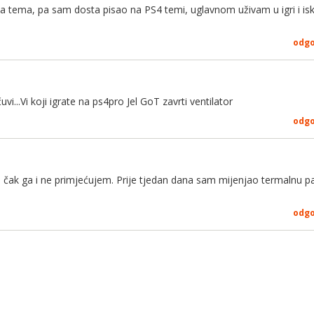
a tema, pa sam dosta pisao na PS4 temi, uglavnom uživam u igri i is
odg
vi...Vi koji igrate na ps4pro Jel GoT zavrti ventilator
odg
, čak ga i ne primjećujem. Prije tjedan dana sam mijenjao termalnu p
odg