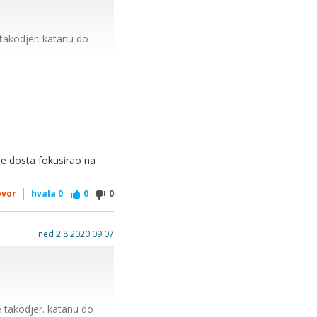
je takodjer. katanu do
 se dosta fokusirao na
ovor
hvala
0
0
0
ned 2.8.2020 09:07
ije takodjer. katanu do