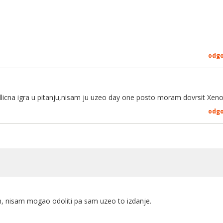
odg
odlicna igra u pitanju,nisam ju uzeo day one posto moram dovrsit Xeno
odg
n, nisam mogao odoliti pa sam uzeo to izdanje.