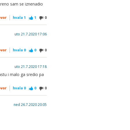
kreno sam se iznenadio
ovor
hvala
1
1
0
uto 21.7.2020 17:06
ovor
hvala
0
0
0
uto 21.7.2020 17:18
astu i malo ga sredio pa
ovor
hvala
0
0
0
ned 26.7.2020 20:05