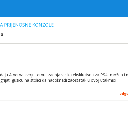
 ZA PRIJENOSNE KONZOLE
ma
odaju A nema svoju temu...zadnja velika ekskluzivna za PS4...možda i 
rijati guzicu na stolici da nadoknadi zaostatak u ovoj utakmici.
odg