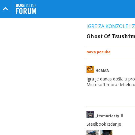
Bug Online Forum
IGRE ZA KONZOLE I
Ghost Of Tsushi
nova poruka
HCMAA
Igra je danas došla u pr
Microsoft mora debelo ug
_itsmoriarty
Steelbook izdanje