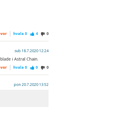
ovor
hvala
0
4
0
sub 18.7.2020 12:24
blade i Astral Chain.
ovor
hvala
0
0
0
pon 20.7.2020 13:52