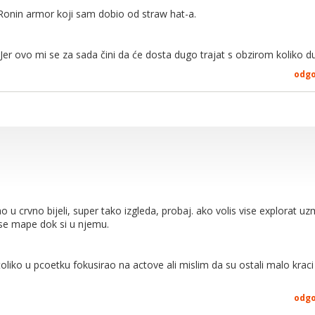
 luk i strijelu, te par armora.
onin armor koji sam dobio od straw hat-a.
9/10
? Jer ovo mi se za sada čini da će dosta dugo trajat s obzirom koliko 
odg
i act1 očistio
, sve sam zavrsio. nemam sta vise raditi u igri.
ei Armor? :D
 otkako je izasla, sve tri teritorije rijesio, sve upitnike otkljucao, abili
 u crvno bijeli, super tako izgleda, probaj. ako volis vise explorat uzm
 kao luk i strijelu, te par armora.
ise mape dok si u njemu.
 dosta dugo da ocistim prvo act, nesto je duzi malo cini mi se, jer sa
 9/10
oliko u pcoetku fokusirao na actove ali mislim da su ostali malo krac
odg