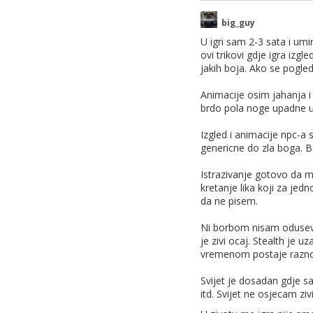
big_guy
Ja tjedan dana nisam 
U igri sam 2-3 sata i um
ovi trikovi gdje igra izgl
hehe udarao sam ko lu
jakih boja. Ako se pogled
Animacije osim jahanja i
PS. jesi otkljucao Kan
brdo pola noge upadne u 
Izgled i animacije npc-a
EDIT: i meni je trebal
genericne do zla boga. 
na exploring.
Istrazivanje gotovo da m
Nisam, trenutno furam
kretanje lika koji za jedn
da ne pisem.
Znaći ostali actovi kra
Ni borbom nisam odusevlj
je zivi ocaj. Stealth je 
vremenom postaje raznoli
Svijet je dosadan gdje s
itd. Svijet ne osjecam zi