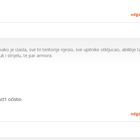
odg
kako je izasla, sve tri teritorije rijesio, sve upitnike otkljucao, abilitije
k i strijelu, te par armora.
0
ct1 očistio
odg