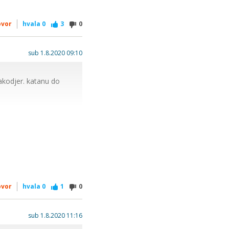
ovor
hvala
0
3
0
sub 1.8.2020 09:10
 takodjer. katanu do
ovor
hvala
0
1
0
sub 1.8.2020 11:16