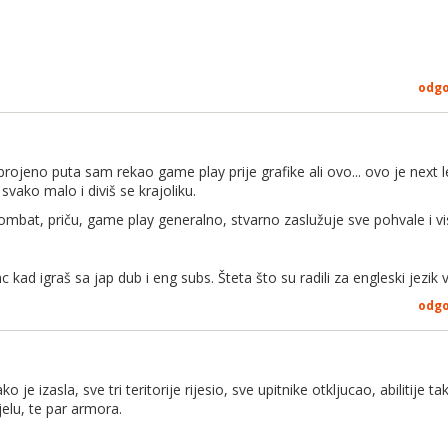
odg
brojeno puta sam rekao game play prije grafike ali ovo... ovo je next 
vako malo i diviš se krajoliku.
bat, priču, game play generalno, stvarno zaslužuje sve pohvale i vi
c kad igraš sa jap dub i eng subs. Šteta što su radili za engleski jezik 
odg
ko je izasla, sve tri teritorije rijesio, sve upitnike otkljucao, abilitije 
ijelu, te par armora.