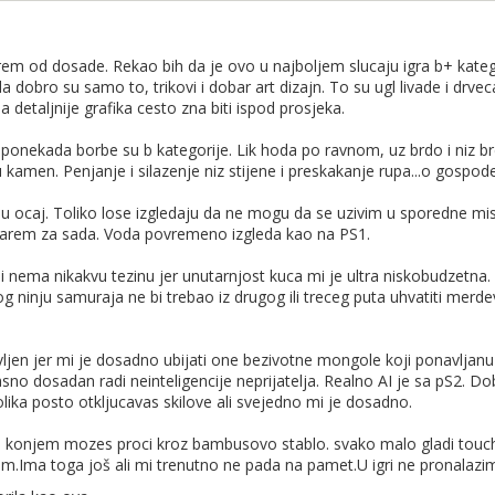
ni act1 očistio
irem od dosade. Rekao bih da je ovo u najboljem slucaju igra b+ kateg
eda dobro su samo to, trikovi i dobar art dizajn. To su ugl livade i drveca
d, sve sam zavrsio. nemam sta vise raditi u igri.
a detaljnije grafika cesto zna biti ispod prosjeka.
 ponekada borbe su b kategorije. Lik hoda po ravnom, uz brdo i niz br
sei Armor? :D
kamen. Penjanje i silazenje niz stijene i preskakanje rupa...o gospod
 su ocaj. Toliko lose izgledaju da ne mogu da se uzivim u sporedne mis
o dosta dugo da ocistim prvo act, nesto je duzi malo cini mi se, jer s
Barem za sada. Voda povremeno izgleda kao na PS1.
i nema nikakvu tezinu jer unutarnjost kuca mi je ultra niskobudzetna.
 Ronin armor koji sam dobio od straw hat-a.
og ninju samuraja ne bi trebao iz drugog ili treceg puta uhvatiti merdev
ći? Jer ovo mi se za sada čini da će dosta dugo trajat s obzirom kolik
en jer mi je dosadno ubijati one bezivotne mongole koji ponavljanu dv
uzasno dosadan radi neinteligencije neprijatelja. Realno AI je sa pS2. D
ka posto otkljucavas skilove ali svejedno mi je dosadno.
a konjem mozes proci kroz bambusovo stablo. svako malo gladi touch 
vim.Ima toga još ali mi trenutno ne pada na pamet.U igri ne pronalazim n