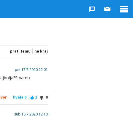
prati temu
na kraj
pet 17.7.2020 22:01
najbolja?Stvarno
ovor
hvala
0
3
0
sub 18.7.2020 12:10