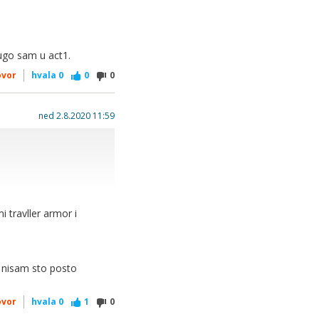
dugo sam u act1.
ovor
hvala
0
0
0
ned 2.8.2020 11:59
tije takodjer. katanu
i travller armor i
m se dosta fokusirao na
i nisam sto posto
ovor
hvala
0
1
0