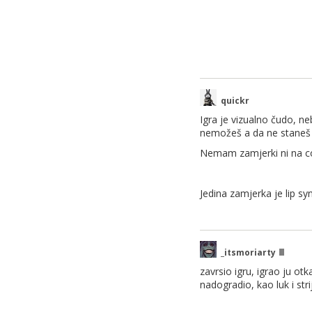
quickr
Igra je vizualno čudo, ne
nemožeš a da ne staneš s
Nemam zamjerki ni na com
Jedina zamjerka je lip syn
_itsmoriarty
zavrsio igru, igrao ju otka
nadogradio, kao luk i str