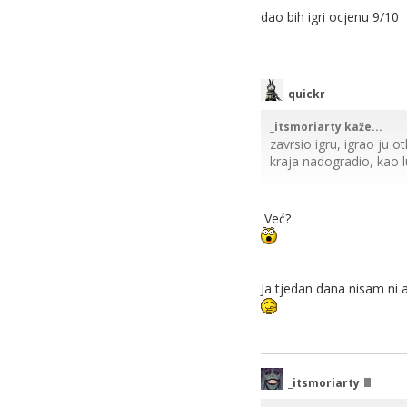
dao bih igri ocjenu 9/10
quickr
_itsmoriarty kaže...
zavrsio igru, igrao ju ot
kraja nadogradio, kao lu
dao bih igri ocjenu 9/1
Već?
Ja tjedan dana nisam ni a
_itsmoriarty