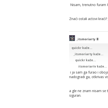
kraja nadogradio, kao
Nisam, trenutno furam R
dao bih igri ocjenu 
Znaći ostali actovi kraći
Već?
_itsmoriarty
Ja tjedan dana nisam n
quickr kaže...
_itsmoriarty kaže...
hehe udarao sam ko lud
quickr kaže...
_itsmoriarty kaže...
PS. jesi otkljucao Kans
zavrsio igru, igrao ju
i ja sam ga furao i obojao
do kraja nadogradio,
nadogradi ga, otkrivas v
EDIT: i meni je trebalo
exploring.
dao bih igri ocjenu
a gle ne znam nisam se t
siguran.
Već?