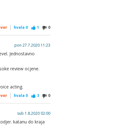
ovor
hvala
0
1
0
pon 27.7.2020 11:23
level. Jednostavno
soke review ocjene.
voice acting.
ovor
hvala
0
3
0
sub 1.8.2020 02:00
takodjer. katanu do kraja